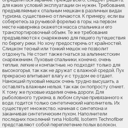
для каких условий эксплуатации он нужен. Требования,
предъявляемые к спальным мешкам в различных видах
туризма, существенно отличаются. К примеру, если вы
соберетесь за ручьевой форелью в горы, на первом
месте наверняка окажется масса спальника и его
транспортировочный объем. Те же требования
предъявляются к снаряжению для пешего путешествия
по берегу реки. Но хочу предостеречь от крайностей.
Слишком тесный или тонкий мешок не позволит
отдохнуть. Не стоит также гнаться за альпинистским
снаряжением. Пуховые спальники, конечно, очень
теплые, легкие и компактные, но подходят только для
высокогорья, так как не дружат с влажной средой. Пух
прекрасно впитывает влагу и с трудом ее отдает.
Намокший пуховый мешок очень трудно высушить, а
оставлять влажным нельзя, так как он попросту сгниет.
К тому же пуховые изделия очень дороги. Для
рыболовного туризма, в любом случае привязанного к
воде, годится только синтетический наполнитель. Их
существует множество, начиная с синтепона и
заканчивая синтетическим пухом. Наполнители
последних поколений типа Hollofill, Isoterm Technofiber
представляют собой переплетение полых волокон,