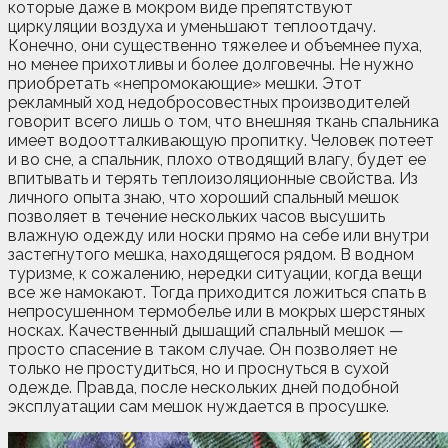
которые даже в мокром виде препятствуют
циркуляции воздуха и уменьшают теплоотдачу.
Конечно, они существенно тяжелее и объемнее пуха,
но менее прихотливы и более долговечны. Не нужно
приобретать «непромокающие» мешки. Этот
рекламный ход недобросовестных производителей
говорит всего лишь о том, что внешняя ткань спальника
имеет водоотталкивающую пропитку. Человек потеет
и во сне, а спальник, плохо отводящий влагу, будет ее
впитывать и терять теплоизоляционные свойства. Из
личного опыта знаю, что хороший спальный мешок
позволяет в течение нескольких часов высушить
влажную одежду или носки прямо на себе или внутри
застегнутого мешка, находящегося рядом. В водном
туризме, к сожалению, нередки ситуации, когда вещи
все же намокают. Тогда приходится ложиться спать в
непросушенном термобелье или в мокрых шерстяных
носках. Качественный дышащий спальный мешок —
просто спасение в таком случае. Он позволяет не
только не простудиться, но и проснуться в сухой
одежде. Правда, после нескольких дней подобной
эксплуатации сам мешок нуждается в просушке.