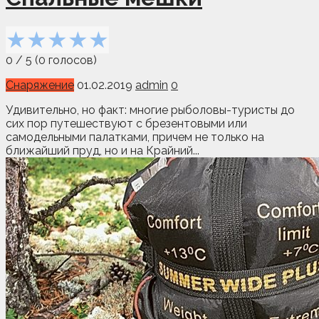
★
★
★
★
★
0
/
5
(
0
голосов)
Снаряжение
01.02.2019
admin
0
Удивительно, но факт: многие рыболовы-туристы до
сих пор путешествуют с брезентовыми или
самодельными палатками, причем не только на
ближайший пруд, но и на Крайний...