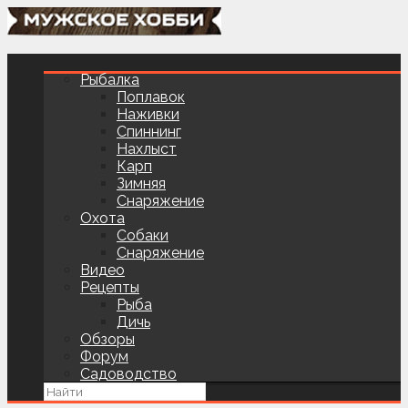
Рыбалка
Поплавок
Наживки
Спиннинг
Нахлыст
Карп
Зимняя
Снаряжение
Охота
Собаки
Снаряжение
Видео
Рецепты
Рыба
Дичь
Обзоры
Форум
Садоводство