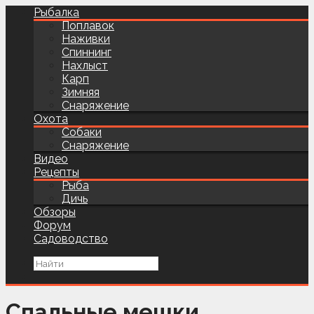
Рыбалка
Поплавок
Наживки
Спиннинг
Нахлыст
Карп
Зимняя
Снаряжение
Охота
Собаки
Снаряжение
Видео
Рецепты
Рыба
Дичь
Обзоры
Форум
Садоводство
Спальные мешки