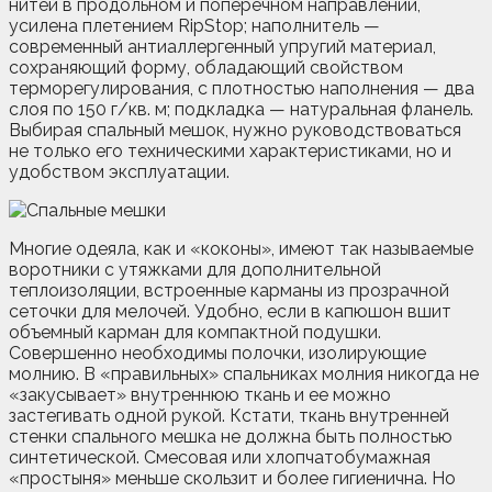
нитей в продольном и поперечном направлении,
усилена плетением RipStop; наполнитель —
современный антиаллергенный упругий материал,
сохраняющий форму, обладающий свойством
терморегулирования, с плотностью наполнения — два
слоя по 150 г/кв. м; подкладка — натуральная фланель.
Выбирая спальный мешок, нужно руководствоваться
не только его техническими характеристиками, но и
удобством эксплуатации.
Многие одеяла, как и «коконы», имеют так называемые
воротники с утяжками для дополнительной
теплоизоляции, встроенные карманы из прозрачной
сеточки для мелочей. Удобно, если в капюшон вшит
объемный карман для компактной подушки.
Совершенно необходимы полочки, изолирующие
молнию. В «правильных» спальниках молния никогда не
«закусывает» внутреннюю ткань и ее можно
застегивать одной рукой. Кстати, ткань внутренней
стенки спального мешка не должна быть полностью
синтетической. Смесовая или хлопчатобумажная
«простыня» меньше скользит и более гигиенична. Но