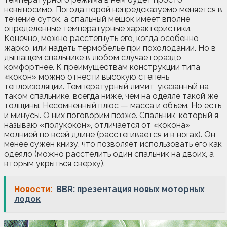
невыносимо. Погода порой непредсказуемо меняется в
течение суток, а спальный мешок имеет вполне
определенные температурные характеристики.
Конечно, можно расстегнуть его, когда особенно
жарко, или надеть термобелье при похолодании. Но в
дышащем спальнике в любом случае гораздо
комфортнее. К преимуществам конструкции типа
«кокон» можно отнести высокую степень
теплоизоляции. Температурный лимит, указанный на
таком спальнике, всегда ниже, чем на одеяле такой же
толщины. Несомненный плюс — масса и объем. Но есть
и минусы. О них поговорим позже. Спальник, который я
называю «полукокон», отличается от «кокона»
молнией по всей длине (расстегивается и в ногах). Он
менее сужен книзу, что позволяет использовать его как
одеяло (можно расстелить один спальник на двоих, а
вторым укрыться сверху).
Новости:
BBR: презентация новых моторных
лодок