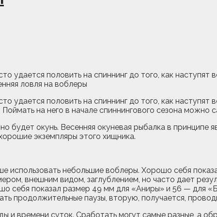
сто удается половить на спиннинг до того, как наступят
сто удается половить на спиннинг до того, как наступят
 Поймать на него в начале спиннингового сезона можно с
о будет окунь. Весенняя окуневая рыбалка в принципе я
 хорошие экземпляры этого хищника.
чше использовать небольшие воблеры. Хорошо себя показа
змером, внешним видом, заглублением, но часто дает рез
шо себя показал размер 49 мм для «Аниры» и 56 — для «Б
ать продолжительные паузы, вторую, получается, прово
 и времени суток. Сработать могут самые разные, а обра