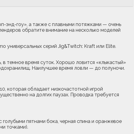
оп-энд-гоу», а также с плавными потяжками — очень
спендеров обратите внимание на несколько моделей
универсальных серий Jig&Twitch: Kraft или Elite.
ь, в темное время суток. Хорошо ловится «клыкастый»
водохранилищ. Наилучшее время ловли — до полуночи.
 110, которая обладает низкочастотной игрой
мущественно на долгих паузах. Проводка требуется
с голубыми пятнами бока, черная спина и оранжевое
ми точками).