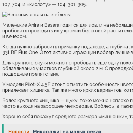
107, 704, и «кислоту» — 104, 301, 305.
Маленькие Anira и Basara годятся для ловли на небольш
пробовать проводить их у кромки береговой растительн
и вечером.
Когда нужно забросить приманку подальше, а глубина ло
33LBF Plus One. Этот активно играющий воблер лучше 
Для крупного окуня можно попробовать еще одну похожу
облавливания участков глубиной около 2 м. С проводко
подводные препятствия.
У модели Pilot-X 4,5F стоит отметить особенность цве
привлекает хищника. Так же много ярких вариантов, ко
Более крупного хищника — щуку, тоже можно неплохо по
часто выходя на заросшее мелководье. Воблеры, в таки
Хорошо себя покажут среднего размера «минношки», так
Новости:
Микроджиг на малых реках