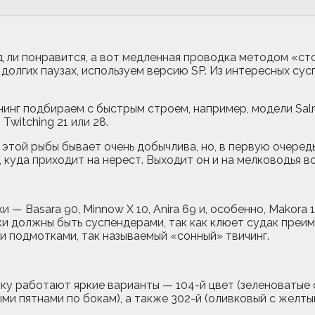
яд ли понравится, а вот медленная проводка методом «ст
долгих паузах, используем версию SP. Из интересных су
нг подбираем с быстрым строем, например, модели Salmo 
Twitching 21 или 28.
 этой рыбы бывает очень добычлива, но, в первую очеред
, куда приходит на нерест. Выходит он и на мелководья 
 — Basara 90, Minnow X 10, Anira 69 и, особенно, Makora
и должны быть суспендерами, так как клюет судак преи
 подмотками, так называемый «сонный» твичинг.
ику работают яркие варианты — 104-й цвет (зеленоватые 
ми пятнами по бокам), а также 302-й (оливковый с желты