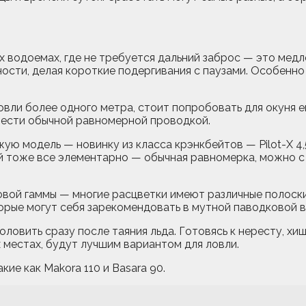
их водоемах, где не требуется дальний заброс — это мед
ости, делая короткие подергивания с паузами. Особенно 
вли более одного метра, стоит попробовать для окуня ещ
вести обычной равномерной проводкой.
ю модель — новинку из класса крэнкбейтов — Pilot-X 4,
й тоже все элементарно — обычная равномерка, можно с 
товой гаммы — многие расцветки имеют различные полоски
торые могут себя зарекомендовать в мутной паводковой в
ловить сразу после таяния льда. Готовясь к нересту, хи
х местах, будут лучшим вариантом для ловли.
ие как Makora 110 и Basara 90.