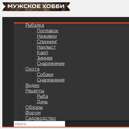
Рыбалка
Поплавок
Наживки
Спиннинг
Нахлыст
Карп
Зимняя
Снаряжение
Охота
Собаки
Снаряжение
Видео
Рецепты
Рыба
Дичь
Обзоры
Форум
Садоводство