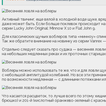
Активный твичинг, еще вялой в холодной воде щуке, вр
даже может быть. Если больше поклевок происходит на 
серии Lucky John Original: Minnow X 10 и Flat John 9.
Для классических щучьих воблеров типа «минноу» спинни
Так же обратите внимание на новинку из серии Vanrex — 
Отдельно следует сказать про судака — весенняя ловли
на небольших медленных реках и их проточных старицах
Воблеры можно использовать те же, что и для ловли щуки
с небольшой амплитудой колебаний. Но все эти приманк
по возможности медленная — с длинными потяжками или
Что касается расцветок, то лучше всего по этому хищн
брюшко) и 201-й (кислотный оранжево-зеленый с красны