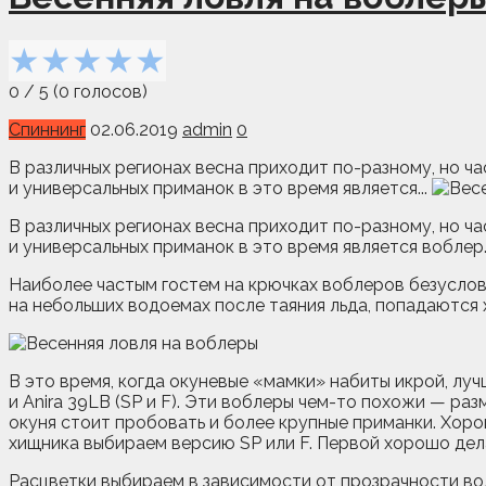
★
★
★
★
★
0
/
5
(
0
голосов)
Спиннинг
02.06.2019
admin
0
В различных регионах весна приходит по-разному, но ча
и универсальных приманок в это время является...
В различных регионах весна приходит по-разному, но ча
и универсальных приманок в это время является воблер.
Наиболее частым гостем на крючках воблеров безусловн
на небольших водоемах после таяния льда, попадаются
В это время, когда окуневые «мамки» набиты икрой, лу
и Anira 39LB (SP и F). Эти воблеры чем-то похожи — ра
окуня стоит пробовать и более крупные приманки. Хоро
хищника выбираем версию SP или F. Первой хорошо дел
Расцветки выбираем в зависимости от прозрачности воды