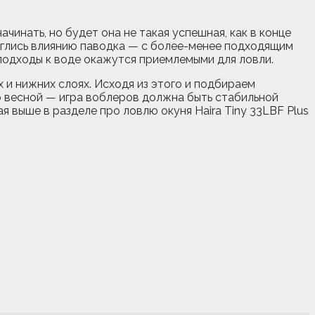
чинать, но будет она не такая успешная, как в конце
ерглись влиянию паводка — с более-менее подходящим
и подходы к воде окажутся приемлемыми для ловли.
х и нижних слоях. Исходя из этого и подбираем
о весной — игра воблеров должна быть стабильной
 выше в разделе про ловлю окуня Haira Tiny 33LBF Plus