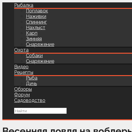
Рыбалка
Поплавок
Наживки
Спиннинг
Нахлыст
Карп
Зимняя
Снаряжение
Охота
Собаки
Снаряжение
Видео
Рецепты
Рыба
Дичь
Обзоры
Форум
Садоводство
Весенняя ловля на воблер