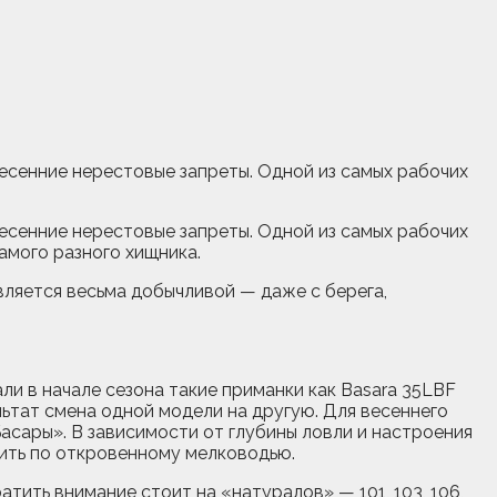
 весенние нерестовые запреты. Одной из самых рабочих
 весенние нерестовые запреты. Одной из самых рабочих
амого разного хищника.
вляется весьма добычливой — даже с берега,
ли в начале сезона такие приманки как Basara 35LBF
ультат смена одной модели на другую. Для весеннего
асары». В зависимости от глубины ловли и настроения
дить по откровенному мелководью.
тить внимание стоит на «натуралов» — 101, 103, 106,