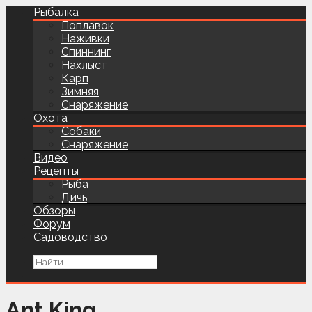
Рыбалка
Поплавок
Наживки
Спиннинг
Нахлыст
Карп
Зимняя
Снаряжение
Охота
Собаки
Снаряжение
Видео
Рецепты
Рыба
Дичь
Обзоры
Форум
Садоводство
Ant King