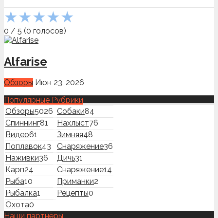
★
★
★
★
★
0
/
5
(
0
голосов)
Alfarise
Обзоры
Июн 23, 2026
Популярные Рубрики
Обзоры
5026
Собаки
84
Спиннинг
81
Нахлыст
76
Видео
61
Зимняя
48
Поплавок
43
Снаряжение
36
Наживки
36
Дичь
31
Карп
24
Снаряжение
14
Рыба
10
Приманки
2
Рыбалка
1
Рецепты
0
Охота
0
Наши партнёры