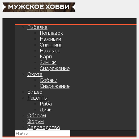
Рыбалка
Поплавок
Наживки
Спиннинг
Нахлыст
Карп
Зимняя
Снаряжение
Охота
Собаки
Снаряжение
Видео
Рецепты
Рыба
Дичь
Обзоры
Форум
Садоводство