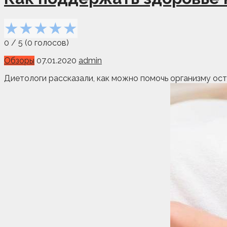
★
★
★
★
★
0
/
5
(
0
голосов)
Обзоры
07.01.2020
admin
Диетологи рассказали, как можно помочь организму ос