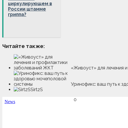
циркулирующем в
России штамме
гриппа?
Читайте также:
«Живоуст» для лечения 
Уринофикс: ваш путь к з
Sirt2S
0