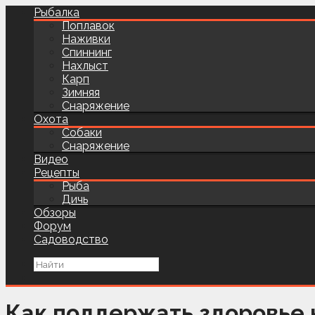
Рыбалка
Поплавок
Наживки
Спиннинг
Нахлыст
Карп
Зимняя
Снаряжение
Охота
Собаки
Снаряжение
Видео
Рецепты
Рыба
Дичь
Обзоры
Форум
Садоводство
Как поддержать здоровье