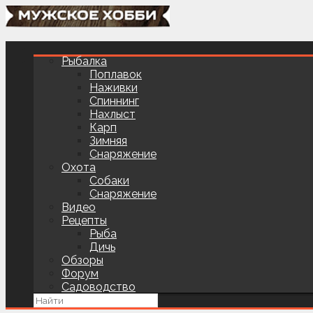
Рыбалка
Поплавок
Наживки
Спиннинг
Нахлыст
Карп
Зимняя
Снаряжение
Охота
Собаки
Снаряжение
Видео
Рецепты
Рыба
Дичь
Обзоры
Форум
Садоводство