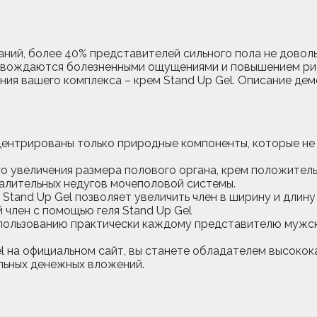
ний, более 40% представителей сильного пола не довол
овождаются болезненными ощущениями и повышением рис
ния вашего комплекса – крем Stand Up Gel. Описание д
ентрированы только природные компоненты, которые не 
 увеличения размера полового органа, крем положительн
палительных недугов мочеполовой системы.
tand Up Gel позволяет увеличить член в ширину и длину
ользованию практически каждому представителю мужског
el на официальном сайт, вы станете обладателем высок
льных денежных вложений.