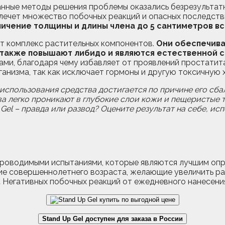
анные методы решения проблемы оказались безрезультат
лечет множество побочных реакций и опасных последств
ичение толщины и длины члена до 5 сантиметров все
т комплекс растительных компонентов.
Они обеспечива
 также повышают либидо и являются естественной с
, благодаря чему избавляет от проявлений простатита,
ганизма, так как исключает гормоны и другую токсичну
спользования средства достигается по причине его сб
а легко проникают в глубокие слои кожи и пещеристые 
Gel – правда или развод? Оцените результат на себе, ис
оводимыми испытаниями, которые являются лучшим опров
ие совершеннолетнего возраста, желающие увеличить ра
.
Негативных побочных реакций от ежедневного нанесения
Stand Up Gel доступен для заказа в России