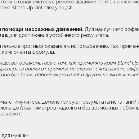
зательно ознакомьтесь с рекомендациями по его нанесени
ема Stand Up Gel следующая:
и помощи массажных движений.
Для наилучшего эффе
яца
для достижения устойчивого результата.
тельные противопоказания к использованию. Так, примен
а компоненты формулы.
дства, ознакомьтесь с тем, как применять крем Stand Up 
препарата время от времени не окажет ожидаемого эффек
етров без боли, побочных реакций и других возможных не
ема-стимулятора демонстрируют результаты испытаний и 
члена до 5 сантиметров надолго и без возможных побочн
казывают: