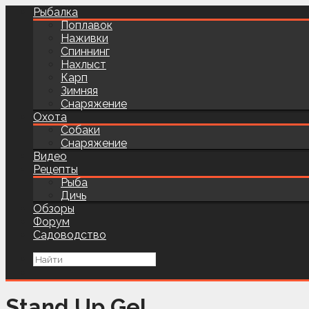
Рыбалка
Поплавок
Наживки
Спиннинг
Нахлыст
Карп
Зимняя
Снаряжение
Охота
Собаки
Снаряжение
Видео
Рецепты
Рыба
Дичь
Обзоры
Форум
Садоводство
Stand Up Gel