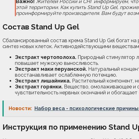
Важно!
Жителей России и СНГ информируем, что п
этой территории. Как купить Stand Up Gel, прожи
проинформируйте производителя. Вам будут возме
Состав Stand Up Gel
Сбалансированный состав крема Stand Up Gel богат на 
синтез новых клеток. Активнодействующими веществам
Экстракт чертополоха.
Природный стимулятор ли
повышает мужскую выносливость.
Экстракт маки перуанской.
Натуральный концент
восстанавливает ослабленную потенцию.
Экстракт лишайника.
Растительный компонент, н
Экстракт горянки.
Вещество, омолаживающее и о
чувствительность нервных окончаний и обогащает 
Новости:
Набор веса - психологические причин
Инструкция по применению Stand U