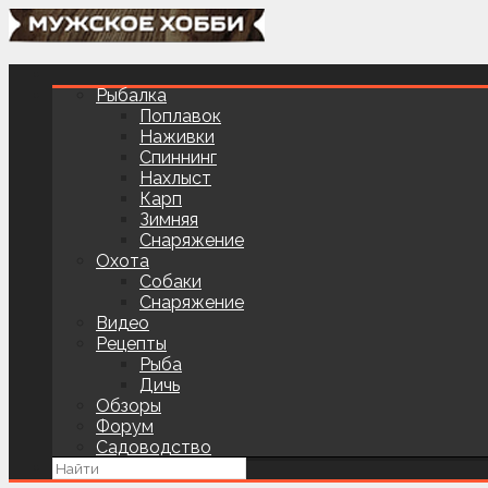
Рыбалка
Поплавок
Наживки
Спиннинг
Нахлыст
Карп
Зимняя
Снаряжение
Охота
Собаки
Снаряжение
Видео
Рецепты
Рыба
Дичь
Обзоры
Форум
Садоводство