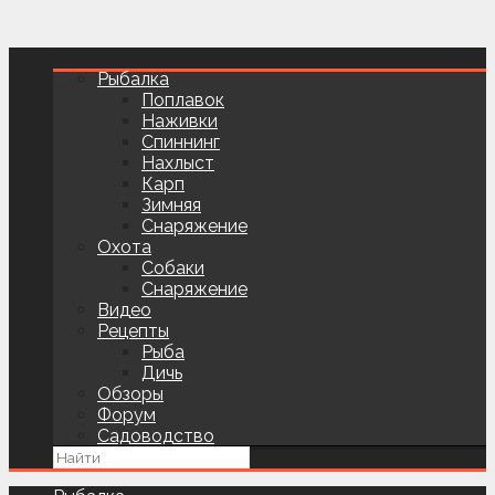
Рыбалка
Поплавок
Наживки
Спиннинг
Нахлыст
Карп
Зимняя
Снаряжение
Охота
Собаки
Снаряжение
Видео
Рецепты
Рыба
Дичь
Обзоры
Форум
Садоводство