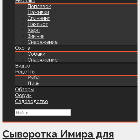
Рыбалка
Поплавок
Наживки
Спиннинг
Нахлыст
Карп
Зимняя
Снаряжение
Охота
Собаки
Снаряжение
Видео
Рецепты
Рыба
Дичь
Обзоры
Форум
Садоводство
Сыворотка Имира для