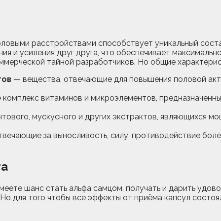
оловыми расстройствами способствует уникальный соста
я и усиления друг друга, что обеспечивает максимальн
оммерческой тайной разработчиков. Но общие характерис
тов
— вещества, отвечающие для повышения половой акт
 комплекс витаминов и микроэлементов, предназначенны
нтового, мускусного и других экстрактов, являющихся 
твечающие за выносливость, силу, противодействие бол
та
меете шанс стать альфа самцом, получать и дарить удово
 Но для того чтобы все эффекты от приёма капсул состо