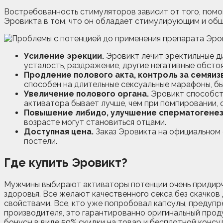
Востребованность стимуляторов зависит от того, помо
Эровикта в том, что он обладает стимулирующим и общ
Усиление эрекции.
Эровикт лечит эректильные ди
усталость, раздражение, другие негативные обсто
Продление полового акта, контроль за семяи
способен на длительные сексуальные марафоны, б
Увеличение полового органа.
Эровикт способств
активатора бывает лучше, чем при помпировании,
Повышение либидо, улучшение сперматогенез
возрасте могут становиться отцами.
Доступная цена.
Заказ Эровикта на официальном 
постели.
Где купить Эровикт?
Мужчины выбирают активаторы потенции очень придирчи
здоровья. Все желают качественного секса без скачков
свойствами. Все, кто уже попробовал капсулы, предуп
производителя, это гарантированно оригинальный прод
бонусы в виде 50% скидки на товар и бесплотной консу