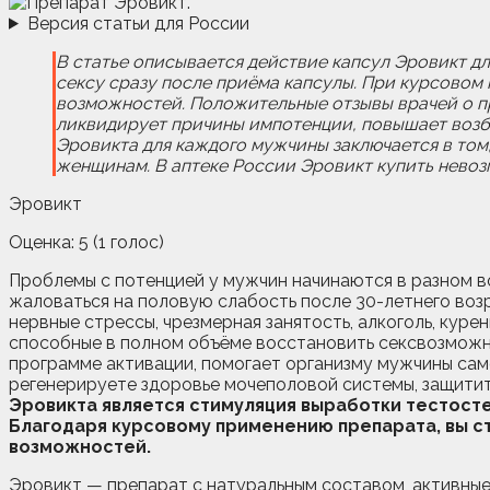
Версия статьи для России
В статье описывается действие капсул Эровикт д
сексу сразу после приёма капсулы. При курсово
возможностей. Положительные отзывы врачей о пр
ликвидирует причины импотенции, повышает возб
Эровикта для каждого мужчины заключается в том, 
женщинам. В аптеке России Эровикт купить невоз
Эровикт
Оценка:
5
(
1
голос)
Проблемы с потенцией у мужчин начинаются в разном во
жаловаться на половую слабость после 30-летнего возр
нервные стрессы, чрезмерная занятость, алкоголь, кур
способные в полном объёме восстановить сексвозможн
программе активации, помогает организму мужчины сам
регенерируете здоровье мочеполовой системы, защитит
Эровикта является стимуляция выработки тестост
Благодаря курсовому применению препарата, вы 
возможностей.
Эровикт — препарат с натуральным составом, активные