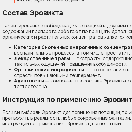
Состав Эровикта
Гарантированной победе над импотенцией и другими п
содержании препарата работают по принципу дополнени
органических и растительных концентратов является к
Категория биогенных андрогинных концентра
воспалительные процессы, в том числе простатит.
Лекарственные травы
— экстракты, содержащие
тактильных ощущений, повышения возбудимости.
Органические ингредиенты
— это сочетание па
страсть, повышающими темперамент.
Адаптогены
— компоненты в составе Эровикта, о
тестостерона.
Инструкция по применению Эровик
Если вы выбрали Эровикт для повышения потенции, то и
претворить в реальность любые сокровенные фантазии.
инструкции по применению Эровикта для потенции.