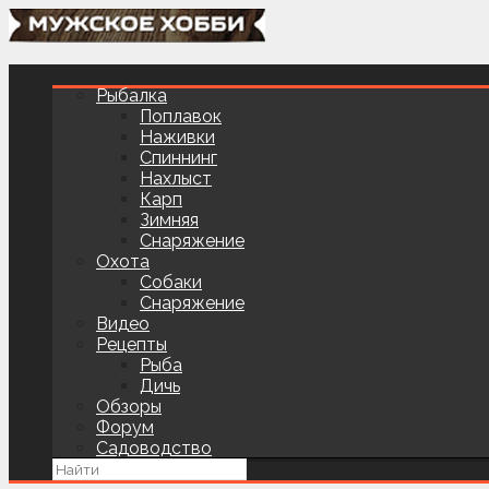
Рыбалка
Поплавок
Наживки
Спиннинг
Нахлыст
Карп
Зимняя
Снаряжение
Охота
Собаки
Снаряжение
Видео
Рецепты
Рыба
Дичь
Обзоры
Форум
Садоводство