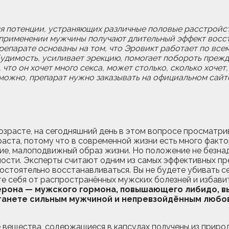
ля потенции, устраняющих различные половые расстройс
м применении мужчины получают длительный эффект восс
епарате основаны на том, что Эровикт работает по все
удимость, усиливает эрекцию, помогает побороть преж
что он хочет много секса, может столько, сколько хочет
можно, препарат нужно заказывать на официальном сайте
зрасте, на сегодняшний день в этом вопросе просматри
аста, потому что в современной жизни есть много факто
ение, малоподвижный образ жизни. Но положение не безн
ости. Эксперты считают одним из самых эффективных пр
остоятельно восстанавливаться. Вы не будете убивать с
е себя от распространённых мужских болезней и избавит
ерона — мужского гормона, повышающего либидо, в
станете сильным мужчиной и непревзойдённым любо
 вещества, содержащиеся в капсулах получены из приро