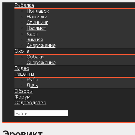
Рыбалка
Поплавок
Наживки
Спиннинг
Нахлыст
Карп
Зимняя
Снаряжение
Охота
Собаки
Снаряжение
Видео
Рецепты
Рыба
Дичь
Обзоры
Форум
Садоводство
Эровикт