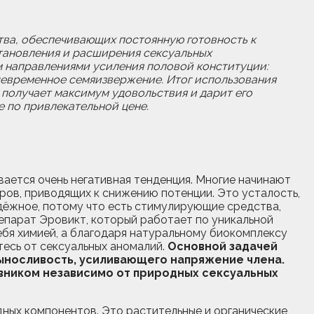
тва, обеспечивающих постоянную готовность к
тановления и расширения сексуальных
м направлениями усиления половой конституции:
девременное семяизвержение. Итог использования
, получает максимум удовольствия и дарит его
 по привлекательной цене.
вается очень негативная тенденция. Многие начинают
ров, приводящих к снижению потенции. Это усталость,
адёжное, потому что есть стимулирующие средства,
епарат Эровикт, который работает по уникальной
ебя химией, а благодаря натуральному биокомплексу
есь от сексуальных аномалий.
Основной задачей
ыносливость, усиливающего напряжение члена.
вником независимо от природных сексуальных
дных компонентов. Это растительные и органические