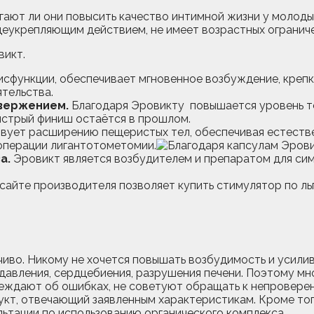
гают ли они повысить качество интимной жизни у молоды
еукрепляющим действием, не имеет возрастных ограничен
сфункции, обеспечивает мгновенное возбуждение, крепкий
ятельства.
звержением.
Благодаря Эровикту повышается уровень те
ыстрый финиш остаётся в прошлом.
ует расширению пещеристых тел, обеспечивая естестве
 операции лигантотометомии.
а.
Эровикт является возбудителем и препаратом для си
сайте производителя позволяет купить стимулятор по ль
во. Никому не хочется повышать возбудимость и усилив
 давления, сердцебиения, разрушения печени. Поэтому мн
реждают об ошибках, не советуют обращать к непровере
укт, отвечающий заявленным характеристикам. Кроме то
льтации по использованию органического комплекса.