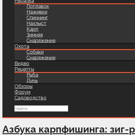
Рыбалка
Поплавок
Наживки
Спиннинг
Нахлыст
Карп
Зимняя
Снаряжение
Охота
Собаки
Снаряжение
Видео
Рецепты
Рыба
Дичь
Обзоры
Форум
Садоводство
Азбука карпфишинга: зиг-р