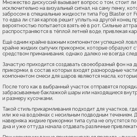
Множество дискуссий вызывает вопрос о том, стоит ли
исключительно на визуальный сигнал, на саму пенку, к
забросом в специальные жидкости типа Fog Blaster от F
то едва ли стая карпов решит уплыть на другой конец 
вероятностью попытается взять её в рот. Сильные аттр
распространяются в тёплой летней воде, привлекая кар
Ещё одним крайне важным компонентом успешной ловли 
крайне жидких сыпучих прикормок, которые образуют с
средством приманивания, однако далеко не всегда след
Зачастую приходится создавать своеобразный фон на д
прикормки, в состав которых входят разнородные част
компонентом смеси для шаров являются масла, которые
После того как в выбранный участок отправятся порядк
забрасываемые баклажкой шары или находящиеся внутр
и размеру кусочками.
Такой стиль прикармливания подходит для участков, гд
или же на водоёмах с несильным подводным течением. Де
наверняка жидкие прикормки типа супа не опустятся по
дна и уже оттуда начала отдавать различные привлекате