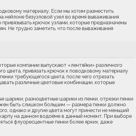
водковому материалу. Если мы хотим разместить
 на нейлоне безузловой узел во время вываживания
о привязывать крючок узлами, которые предназначены
ям. Не трудно заметить, что после вываживания
которые компании выпускают «лентяйки» различного
ого цвета, привязать крючок к поводковому материалу
 пенки требующегося цвета, после чего отрезать
давать различные цветовые комбинации, которые
 шарики, разноцветные шарики из пенки, отрезки пенки
олжен быть слишком большим — размера пенки должно
ого, однако и другие цвета могут принести не меньший
 карпу на данном водоёме в данный момент. При выборе
вляться флуоресцентные пенки более ярких, даже