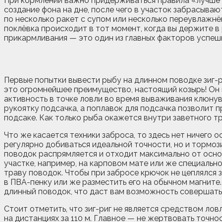
При кормлении важно придерживаться правила «лучше м
создание фона на дне, после чего в участок забрасыва
по несколько ракет с супом или несколько переувлажнё
поклёвка происходит в тот момент, когда вы держите в
прикармливания — это один из главных факторов успешн
Первые попытки вывести рыбу на длинном поводке зиг-р
это огромнейшее преимущество, настоящий козырь! Он
активность в точке ловли во время вываживания клюнув
рукоятку подсачка, а поплавок для подсачка позволит п
подсаке. Как только рыба окажется внутри заветного тр
Что же касается техники заброса, то здесь нет ничего 
регулярно добиваться идеальной точности, но и тормози
поводок распрямляется и отходит максимально от осно
участке, например, на карповом мате или же специальн
траву поводок. Чтобы при забросе крючок не цеплялся 
в ПВА-пенку или же разместить его на обычном магните
длинный поводок, что даст вам возможность совершать
Стоит отметить, что зиг-риг не является средством ло
на дистанциях за 110 м. Главное — не жертвовать точн