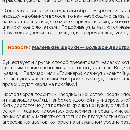
и рыбалка уже не приносит нам желаемое удовольствие
Отдельно стоит отметить, каким образом крепится наса
насадку на обычном волосе, то нам необходимо связать
начинает вращаться, что может привести к сходам или
для крючков с лопатками. Подобные узлы являются неве
безузловой узел всегда смещён, в то время как другие 
Новости:
Маленькие шарики — большое действи
Существует и другой способ презентовать насадку, ко
цвета, имеющие специальные крепежи для пенки. Всё, ч
(узлами «Паломар» или «Гриннер»), сдвинуть «лентяйку
оставшуюся часть пенки. Быстрое и очень удобное реш
провоцируют карпа на поклёвку!
Настал черёд перейти к насадке. В качестве насадки 
и плавающие бойлы. Наиболее удобной и универсальной
быть достаточно для подъёма крючка на нужную глубину
успех — главное не бояться экспериментировать и иска
пенки важно учитывать её плотность, плавучесть и ярко
агрессивных цветов, которые на визуальном уровне раз