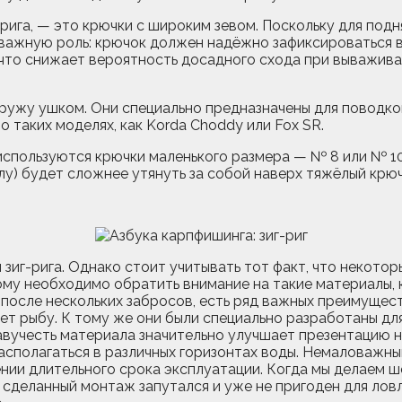
г-рига, — это крючки с широким зевом. Поскольку для по
важную роль: крючок должен надёжно зафиксироваться в 
что снижает вероятность досадного схода при вываживан
аружу ушком. Они специально предназначены для поводко
о таких моделях, как Korda Choddy или Fox SR.
 используются крючки маленького размера — № 8 или № 10
у) будет сложнее утянуть за собой наверх тяжёлый крюч
 зиг-рига. Однако стоит учитывать тот факт, что некот
у необходимо обратить внимание на такие материалы, как Z
 после нескольких забросов, есть ряд важных преимущест
т рыбу. К тому же они были специально разработаны для
лавучесть материала значительно улучшает презентацию 
 располагаться в различных горизонтах воды. Немаловажн
нии длительного срока эксплуатации. Когда мы делаем ш
е сделанный монтаж запутался и уже не пригоден для лов