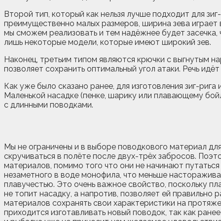
Второй тип, который как нельзя лучше подходит для зи
преимущественно малых размеров, ширина зева играет 
мы сможем реализовать и тем надёжнее будет засечка, 
лишь некоторые модели, которые имеют широкий зев.
Наконец, третьим типом являются крючки с выгнутым н
позволяет сохранить оптимальный угол атаки. Речь идёт 
Как уже было сказано ранее, для изготовления зиг-рига
Маленькой насадке (пенке, шарику или плавающему бойл
с длинными поводками.
Мы не ограничены и в выборе поводкового материал для
скручиваться в полёте после двух-трёх забросов. Поэтом
материалов, помимо того что они не начинают путаться
незаметного в воде монофила, что меньше настораживае
плавучестью. Это очень важное свойство, поскольку п
не топит насадку, а напротив, позволяет ей правильно
материалов сохранять свои характеристики на протяже
приходится изготавливать новый поводок, так как ране