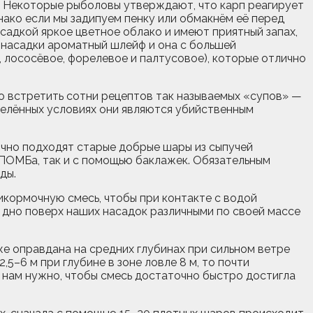
х. Некоторые рыболовы утверждают, что карп реагирует
нако если мы задипуем пенку или обмакнём её перед
асадкой яркое цветное облако и имеют приятный запах,
т насадки ароматный шлейф и она с большей
, лососёвое, форелевое и палтусовое), которые отлично
о встретить сотни рецептов так называемых «супов» —
делённых условиях они являются убийственным
ично подходят старые добрые шары из сыпучей
ПОМБа, так и с помощью баклажек. Обязательным
ды.
икормочную смесь, чтобы при контакте с водой
дно поверх наших насадок различными по своей массе
же оправдана на средних глубинах при сильном ветре
5–6 м при глубине в зоне ловле 8 м, то почти
у нам нужно, чтобы смесь достаточно быстро достигла