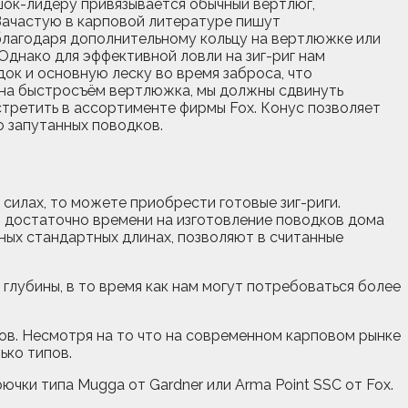
шок-лидеру привязывается обычный вертлюг,
 Зачастую в карповой литературе пишут
 благодаря дополнительному кольцу на вертлюжке или
 Однако для эффективной ловли на зиг-риг нам
ок и основную леску во время заброса, что
иг на быстросъём вертлюжка, мы должны сдвинуть
стретить в ассортименте фирмы Fox. Конус позволяет
о запутанных поводков.
 силах, то можете приобрести готовые зиг-риги.
т достаточно времени на изготовление поводков дома
ных стандартных длинах, позволяют в считанные
глубины, в то время как нам могут потребоваться более
ков. Несмотря на то что на современном карповом рынке
ько типов.
ючки типа Mugga от Gardner или Arma Point SSC от Fox.