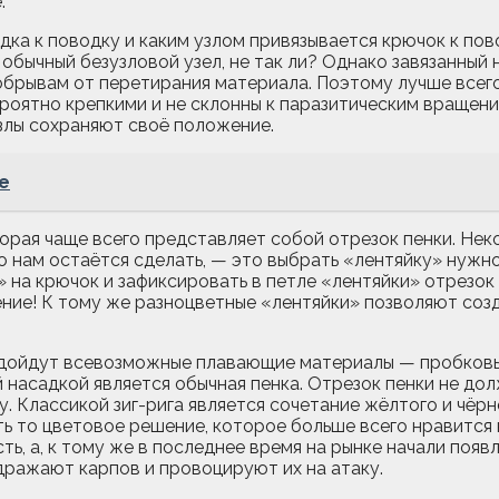
.
дка к поводку и каким узлом привязывается крючок к по
 обычный безузловой узел, не так ли? Однако завязанный
 обрывам от перетирания материала. Поэтому лучше всег
роятно крепкими и не склонны к паразитическим вращени
узлы сохраняют своё положение.
е
торая чаще всего представляет собой отрезок пенки. Не
то нам остаётся сделать, — это выбрать «лентяйку» нужн
» на крючок и зафиксировать в петле «лентяйки» отрезок
ение! К тому же разноцветные «лентяйки» позволяют соз
подойдут всевозможные плавающие материалы — пробковые
 насадкой является обычная пенка. Отрезок пенки не д
. Классикой зиг-рига является сочетание жёлтого и чёрн
ть то цветовое решение, которое больше всего нравится
сть, а, к тому же в последнее время на рынке начали поя
дражают карпов и провоцируют их на атаку.