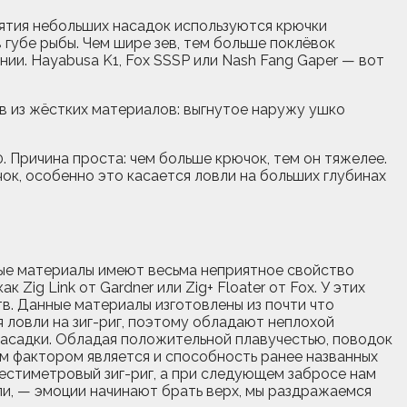
днятия небольших насадок используются крючки
губе рыбы. Чем шире зев, тем больше поклёвок
ии. Hayabusa K1, Fox SSSP или Nash Fang Gaper — вот
в из жёстких материалов: выгнутое наружу ушко
. Причина проста: чем больше крючок, тем он тяжелее.
ок, особенно это касается ловли на больших глубинах
орые материалы имеют весьма неприятное свойство
ig Link от Gardner или Zig+ Floater от Fox. У этих
в. Данные материалы изготовлены из почти что
 ловли на зиг-риг, поэтому обладают неплохой
насадки. Обладая положительной плавучестью, поводок
ым фактором является и способность ранее названных
естиметровый зиг-риг, а при следующем забросе нам
ли, — эмоции начинают брать верх, мы раздражаемся