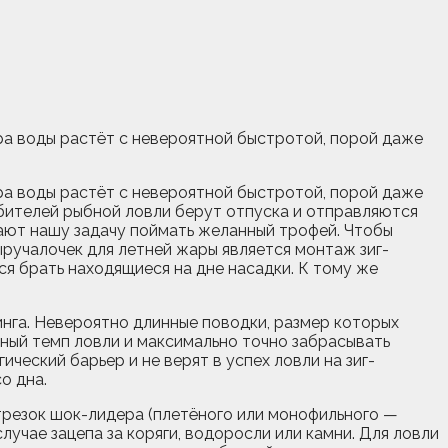
ра воды растёт с невероятной быстротой, порой даже
ра воды растёт с невероятной быстротой, порой даже
юбителей рыбной ловли берут отпуска и отправляются
чают нашу задачу поймать желанный трофей. Чтобы
ыручалочек для летней жары является монтаж зиг-
ся брать находящиеся на дне насадки. К тому же
инга. Невероятно длинные поводки, размер которых
ный темп ловли и максимально точно забрасывать
еский барьер и не верят в успех ловли на зиг-
о дна.
отрезок шок-лидера (плетёного или монофильного —
лучае зацепа за коряги, водоросли или камни. Для ловли