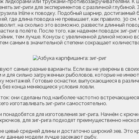
аж лидкорами или трубками-противозакручивателями. К 
нять зиг-риги для экспериментов с различной глубиной.
рузила Inline к поводку. Подобный шарнир, достигаемый
, где длина поводка не превышает, как правило, 30 см.
олит, на сколько это возможно, развести длинный повод
астки в полёте. После того, как наденем поводок зиг-р
ойник, тем лучше. Конусы с увеличенной длиной можно в
 тем самым в значительной степени сокращает количеств
твуют самые разные варианты. Если вы не уверены в своих
 и для сильно загруженных рыболовов, которые не имею
ку монтажей. Готовые оснастки, выпускающиеся в различ
д без конца меняющиеся условия ловли.
ок: они сделаны под наиболее частотно встречающиеся 
его изготавливать зиг-риги самостоятельно.
м понадобятся для изготовления зиг-рига. Начнём с крюч
рючков, для зиг-рига подходят преимущественно нескол
 цевьё средней длины и достаточно широкий зев. Это кр
ому данные модели лучше засекают рыбу.