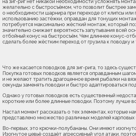
на зиг-риг нет никакой необходимости усложнять монт
желательно с быстросъёмом, что позволит быстрее заме
о необходимости шарнира при переходе от клипсы или г
использованию застёжки, оправдан для тонущих монтажей
потребуется максимально жёсткий монтаж, который позв
значительно снижает вероятность запутывания всей осн
отбойный конус на быстросъём. Чем длиннее конус-отб
сделать более жёстким переход от грузила к поводку и
Что же касается поводков для зиг-рига, то здесь сущес
Покупка готовых поводков является оправданным шагом
и не желают тратить драгоценное время рыбалки на вяз
секунды заменять поводки и быстро адаптироваться по
Однако у готовых поводков есть существенный недостат
короткие или более длинные поводки. Поэтому лучше вс
Настал момент рассказать о тех элементах, которые на
представлено множество различных моделей карповых к
Во-первых, это крючки-полубананы. Они имеют изогнутое
Изогнутое цевьё создаёт агрессивный угол атаки, поэт