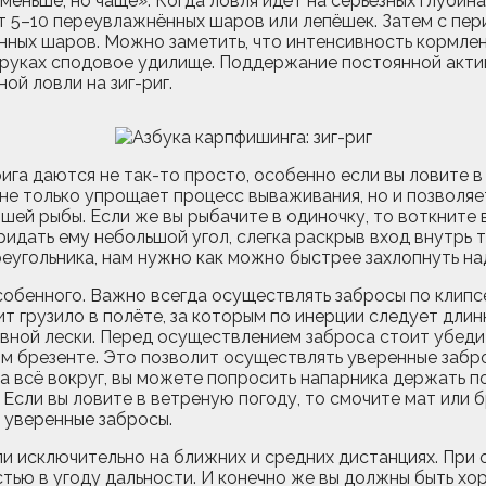
еньше, но чаще». Когда ловля идёт на серьёзных глубин
ют 5–10 переувлажнённых шаров или лепёшек. Затем с пе
нных шаров. Можно заметить, что интенсивность кормлен
 руках сподовое удилище. Поддержание постоянной актив
ой ловли на зиг-риг.
ига даются не так-то просто, особенно если вы ловите в
 не только упрощает процесс вываживания, но и позво
шей рыбы. Если же вы рыбачите в одиночку, то воткните
ридать ему небольшой угол, слегка раскрыв вход внутрь 
еугольника, нам нужно как можно быстрее захлопнуть над
особенного. Важно всегда осуществлять забросы по клипс
т грузило в полёте, за которым по инерции следует длин
вной лески. Перед осуществлением заброса стоит убедит
ом брезенте. Это позволит осуществлять уверенные забро
за всё вокруг, вы можете попросить напарника держать п
. Если вы ловите в ветреную погоду, то смочите мат или
 уверенные забросы.
вли исключительно на ближних и средних дистанциях. При
остью в угоду дальности. И конечно же вы должны быть х