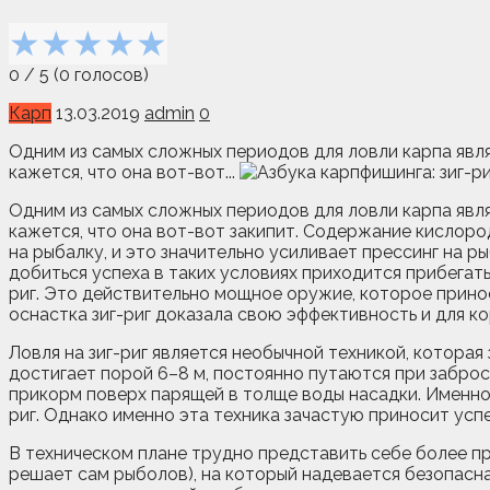
★
★
★
★
★
0
/
5
(
0
голосов)
Карп
13.03.2019
admin
0
Одним из самых сложных периодов для ловли карпа явл
кажется, что она вот-вот...
Одним из самых сложных периодов для ловли карпа явл
кажется, что она вот-вот закипит. Содержание кислор
на рыбалку, и это значительно усиливает прессинг на 
добиться успеха в таких условиях приходится прибегать
риг. Это действительно мощное оружие, которое принос
оснастка зиг-риг доказала свою эффективность и для к
Ловля на зиг-риг является необычной техникой, котора
достигает порой 6–8 м, постоянно путаются при забро
прикорм поверх парящей в толще воды насадки. Именно 
риг. Однако именно эта техника зачастую приносит успе
В техническом плане трудно представить себе более пр
решает сам рыболов), на который надевается безопасная