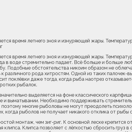
яется время летнего зноя и изнуряющей жары. Температу
яется время летнего зноя и изнуряющей жары. Температу
ода в воде стремительно падает. Всё больше и больше л
рыбу. Подобные обстоятельства никоим образом не облег
 к различного рода хитростям. Одной из таких палочек-в
ит поклёвки даже тогда, когда рыба наотрез отказывает
оротких рыбалок.
я значительно выделяется на фоне классического карпфиш
се и выматывании. Необходимо поддерживать стремитель
поэтому многие рыболовы не могут преодолеть психологич
х, когда рыболов не получает никакого отклика от рыбы с
остой монтаж, чем зиг-риг. К основной леске крепится 
 клипса. Клипса позволяет с лёгкостью сбросить груз в с