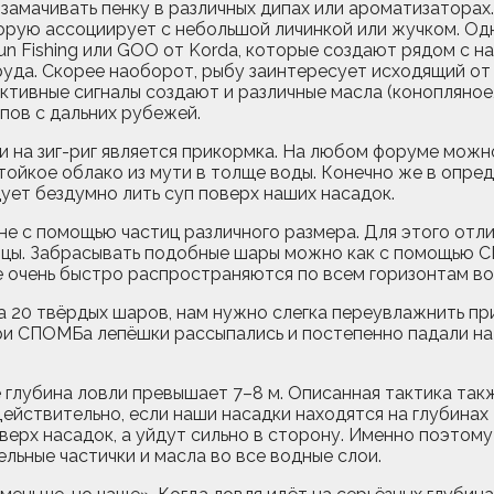
 замачивать пенку в различных дипах или ароматизатора
оторую ассоциирует с небольшой личинкой или жучком. Од
un Fishing или GOO от Korda, которые создают рядом с н
пруда. Скорее наоборот, рыбу заинтересует исходящий о
активные сигналы создают и различные масла (конопляное
пов с дальних рубежей.
на зиг-риг является прикормка. На любом форуме можн
тойкое облако из мути в толще воды. Конечно же в опре
ует бездумно лить суп поверх наших насадок.
не с помощью частиц различного размера. Для этого отл
ицы. Забрасывать подобные шары можно как с помощью С
 очень быстро распространяются по всем горизонтам во
а 20 твёрдых шаров, нам нужно слегка переувлажнить пр
и СПОМБа лепёшки рассыпались и постепенно падали на 
е глубина ловли превышает 7–8 м. Описанная тактика так
йствительно, если наши насадки находятся на глубинах 2,
верх насадок, а уйдут сильно в сторону. Именно поэтом
льные частички и масла во все водные слои.