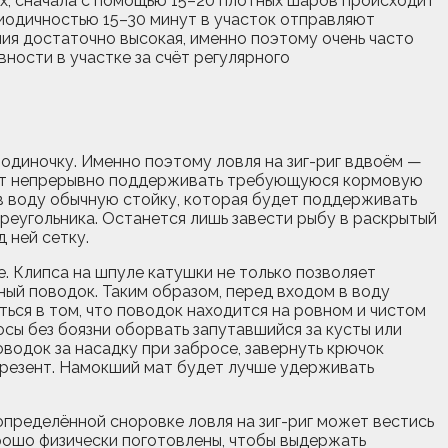
ах, сначала с помощью 15–20 плотных шаров происходит
риодичностью 15–30 минут в участок отправляют
ия достаточно высокая, именно поэтому очень часто
ности в участке за счёт регулярного
 одиночку. Именно поэтому ловля на зиг-риг вдвоём —
ляет непрерывно поддерживать требующуюся кормовую
 в воду обычную стойку, которая будет поддерживать
треугольника. Останется лишь завести рыбу в раскрытый
 ней сетку.
е. Клипса на шпуле катушки не только позволяет
ный поводок. Таким образом, перед входом в воду
ься в том, что поводок находится на ровном и чистом
сы без боязни оборвать запутавшийся за кусты или
оводок за насадку при забросе, завернуть крючок
 брезент. Намокший мат будет лучше удерживать
 определённой сноровке ловля на зиг-риг может вестись
орошо физически поготовлены, чтобы выдержать