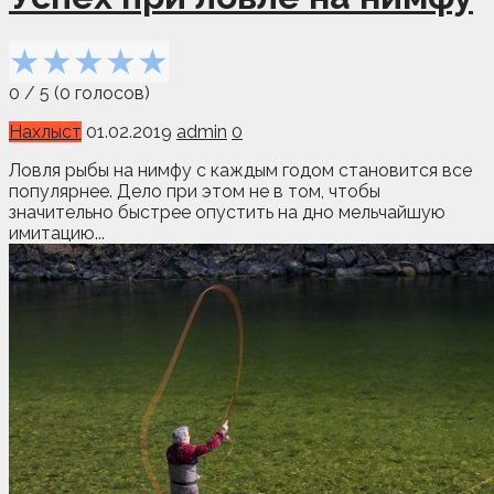
★
★
★
★
★
0
/
5
(
0
голосов)
Нахлыст
01.02.2019
admin
0
Ловля рыбы на нимфу с каждым годом становится все
популярнее. Дело при этом не в том, чтобы
значительно быстрее опустить на дно мельчайшую
имитацию...