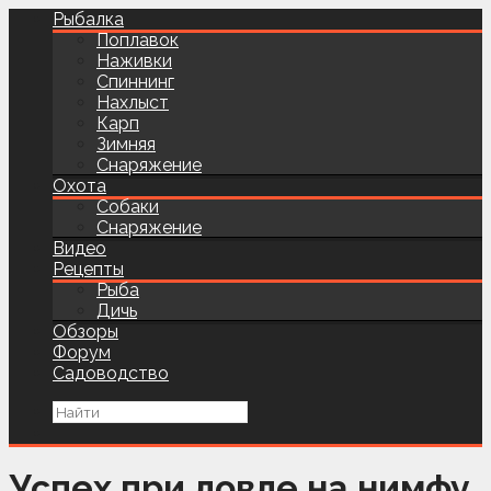
Рыбалка
Поплавок
Наживки
Спиннинг
Нахлыст
Карп
Зимняя
Снаряжение
Охота
Собаки
Снаряжение
Видео
Рецепты
Рыба
Дичь
Обзоры
Форум
Садоводство
Успех при ловле на нимфу