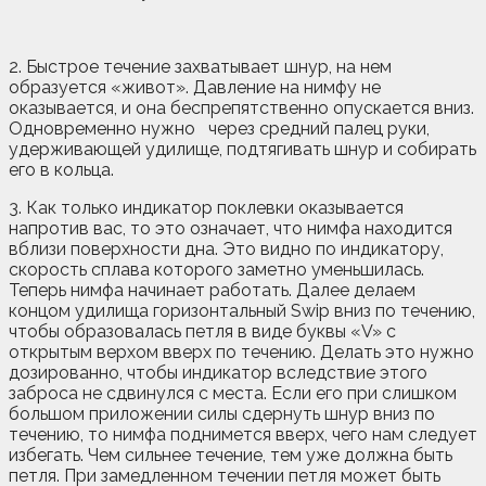
2. Быстрое течение захватывает шнур, на нем
образуется «живот». Давление на нимфу не
оказывается, и она беспрепятственно опускается вниз.
Одновременно нужно через средний палец руки,
удерживающей удилище, подтягивать шнур и собирать
его в кольца.
3. Как только индикатор поклевки оказывается
напротив вас, то это означает, что нимфа находится
вблизи поверхности дна. Это видно по индикатору,
скорость сплава которого заметно уменьшилась.
Теперь нимфа начинает работать. Далее делаем
концом удилища горизонтальный Swip вниз по течению,
чтобы образовалась петля в виде буквы «V» с
открытым верхом вверх по течению. Делать это нужно
дозированно, чтобы индикатор вследствие этого
заброса не сдвинулся с места. Если его при слишком
большом приложении силы сдернуть шнур вниз по
течению, то нимфа поднимется вверх, чего нам следует
избегать. Чем сильнее течение, тем уже должна быть
петля. При замедленном течении петля может быть