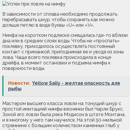
В зависимости от сплава необходимо продолжать
перебрасывать шнур, чтобы сохранять как можно
дольше петлю в виде буквы «U» или «V».
Нимфа на коротком подлеске смещалась где-то вблизи
дна или в средних слоях воды. Чтобы не «проспать»
поклевку, приходилось осуществлять постоянный
контакт с приманкой, приподнимая ее и уводя из зоны
лова. Чаще всего поклевка происходила в конце
дрейфа, в момент остановки и подъема нимфы к
поверхности воды.
Новости:
Yellow Sally - желтая опасность для
рыбы
Мастером высшего класса ловли на тонущий шнур с
простой имитацией нимфы веснянки был Чарли Брукс.
Зоной его ловли была река Мэдисон в штате Монтана,
и я многому у него там научился. На этой 50-мильной
стремнине с большим количеством каменных глыб у