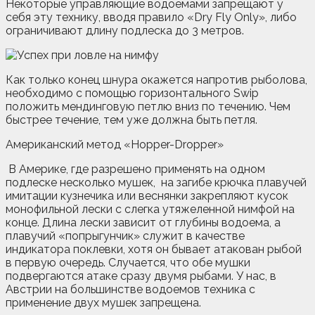
Некоторые управляющие водоемами запрещают у
себя эту технику, вводя правило «Dry Fly Only», либо
ограничивают длину подлеска до 3 метров.
Как только конец шнура окажется напротив рыболова,
необходимо с помощью горизонтального Swip
положить мендинговую петлю вниз по течению. Чем
быстрее течение, тем уже должна быть петля.
Американский метод «Hopper-Dropper»
В Америке, где разрешено применять на одном
подлеске несколько мушек, на загибе крючка плавучей
имитации кузнечика или веснянки закрепляют кусок
монофильной лески с слегка утяжеленной нимфой на
конце. Длина лески зависит от глубины водоема, а
плавучий «попрыгунчик» служит в качестве
индикатора поклевки, хотя он бывает атакован рыбой
в первую очередь. Случается, что обе мушки
подвергаются атаке сразу двумя рыбами. У нас, в
Австрии на большинстве водоемов техника с
применение двух мушек запрещена.