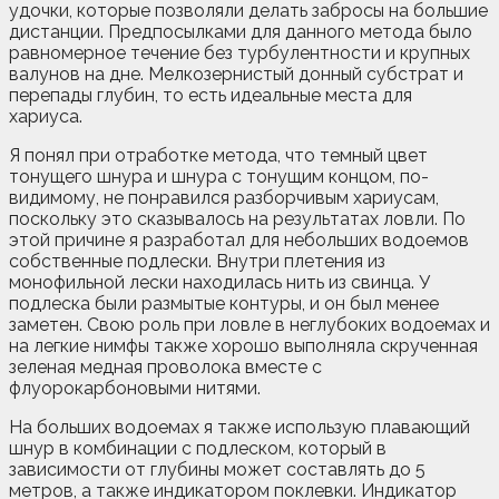
удочки, которые позволяли делать забросы на большие
дистанции. Предпосылками для данного метода было
равномерное течение без турбулентности и крупных
валунов на дне. Мелкозернистый донный субстрат и
перепады глубин, то есть идеальные места для
хариуса.
Я понял при отработке метода, что темный цвет
тонущего шнура и шнура с тонущим концом, по-
видимому, не понравился разборчивым хариусам,
поскольку это сказывалось на результатах ловли. По
этой причине я разработал для небольших водоемов
собственные подлески. Внутри плетения из
монофильной лески находилась нить из свинца. У
подлеска были размытые контуры, и он был менее
заметен. Свою роль при ловле в неглубоких водоемах и
на легкие нимфы также хорошо выполняла скрученная
зеленая медная проволока вместе с
флуорокарбоновыми нитями.
На больших водоемах я также использую плавающий
шнур в комбинации с подлеском, который в
зависимости от глубины может составлять до 5
метров, а также индикатором поклевки. Индикатор