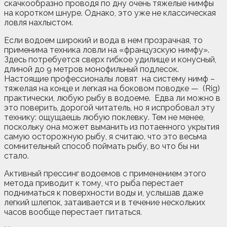
скачкообразно проводя по дну очень тяжелые нимфы
на коротком шнуре. Однако, это уже не классическая
ловля нахлыстом.
Если водоем широкий и вода в нем прозрачная, то
применима техника ловли на «французскую нимфу».
Здесь потребуется сверх гибкое удилище и конусный,
длиной до 9 метров монофильный подлесок.
Настоящие профессионалы ловят на систему нимф –
тяжелая на конце и легкая на боковом поводке — (Rig)
практически, любую рыбу в водоеме. Едва ли можно в
это поверить, дорогой читатель, но я испробовал эту
технику: ощущаешь любую поклевку. Тем не менее,
поскольку она может выманить из потаенного укрытия
самую осторожную рыбу, я считаю, что это весьма
сомнительный способ поймать рыбу, во что бы ни
стало.
Активный прессинг водоемов с применением этого
метода приводит к тому, что рыба перестает
подниматься к поверхности воды и, услышав даже
легкий шлепок, затаивается и в течение нескольких
часов вообще перестает питаться.