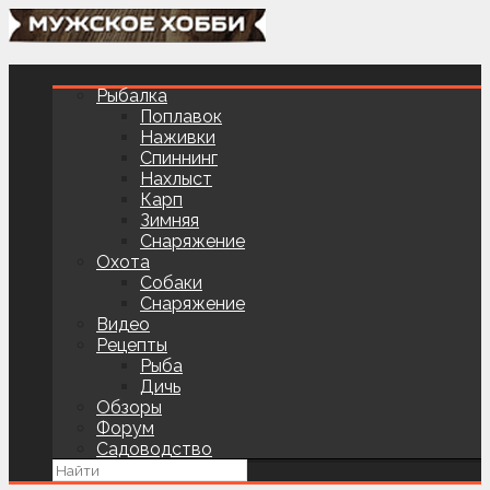
Рыбалка
Поплавок
Наживки
Спиннинг
Нахлыст
Карп
Зимняя
Снаряжение
Охота
Собаки
Снаряжение
Видео
Рецепты
Рыба
Дичь
Обзоры
Форум
Садоводство