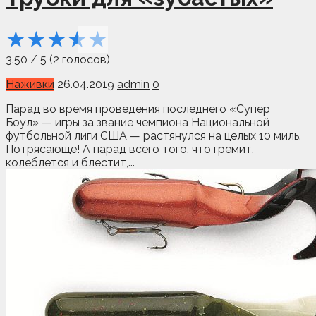
★
★
★
★
★
3.50
/
5
(
2
голосов)
Наживки
26.04.2019
admin
0
Парад во время проведения последнего «Супер
Боул» — игры за звание чемпиона Национальной
футбольной лиги США — растянулся на целых 10 миль.
Потрясающе! А парад всего того, что гремит,
колеблется и блестит,...