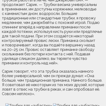
трубкой работать легче, чем джеркбейтом», —
продолжает Сарик. — Трубки весьма универсальны
в применении, им доступны коряжники, мелководье
с каменистым дном, водоросли. Большие
традиционные или стандартные трубки, я провожу
медленнее, чем джеркбейты с похожей игрой. Подаю
спиннинг вперёд в направлении приманки после
каждой потяжки, используя кисть руки или предплечье
для такой подачи. При этом создаётся некоторый
контролируемый провис лески. Приманка скользит
и поворачивает, когда вы подаёте вершинку назад
на 20–25 см. Провис оставляет приманке свободу
скольжения без потери контакта с ней. Подавая
удилище слишком далеко, вы теряете чувство
приманки и контроль над ней».
Сарик говорит, что эта трубка оказалась намного
более универсальной, чем он прежде думал: «Она
больше, чем традиционная приманка. Намного больше.
Я советовал её некоторым из тех моих друзей, которые
ловят в отвес на трубки в реках, и сам опробовал её.
Совсем неплохо».