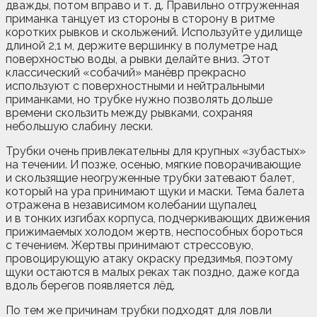
дважды, потом вправо и т. д. Правильно отгруженная
приманка танцует из стороны в сторону в ритме
коротких рывков и скольжений. Используйте удилище
длиной 2,1 м, держите вершинку в полуметре над
поверхностью воды, а рывки делайте вниз. Этот
классический «собачий» манёвр прекрасно
используют с поверхностными и нейтральными
приманками, но трубке нужно позволять дольше
времени скользить между рывками, сохраняя
небольшую слабину лески.
Трубки очень привлекательны для крупных «зубастых»
на течении. И позже, осенью, мягкие поворачивающие
и скользящие неогруженные трубки затевают балет,
который на ура принимают щуки и маски. Тема балета
отражена в независимом колебании щупалец
и в тонких изгибах корпуса, подчеркивающих движения
прижимаемых холодом жертв, неспособных бороться
с течением. Жертвы принимают стрессовую,
провоцирующую атаку окраску предзимья, поэтому
щуки остаются в малых реках так поздно, даже когда
вдоль берегов появляется лёд.
По тем же причинам трубки подходят для ловли