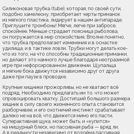
Силиконовая трубка (tube), которая, по своей сути,
подобно хамелеону, приобретает черты приманок
из мягкого пластика, лидирует в нашем антипараде.
Приглушите тромбоны! Мягче, легче при забросе,
спокойнее. Меньше страдает поясница рыболова,
он погружается в мир спокойствия. Вполне понятно,
что трубка предполагает изменения и в оснастке
удилища, и в тактике ловли. Трубки могут делать кое-
что из того, на что способны традиционные приманки,
но делают это намного лучше благодаря неотразимой
игре при нефорсированном движении. Щупальца
и мягкие бока движутся независимо друг от друга
даже при паузе в проводке.
Крупные хищники прожорливы, но не хватают всё
подряд. Необходимо предлагать им то, что может
спровоцировать хватку. Достигший большого размера
хищник в силу своего жизненного опыта становится
разборчивее, и его охотничий инстинкт срабатывает
далеко не на всё, что движется мимо его пасти.
Суперактивная щука, может быть, и «купится»
на мишурный блеск, но пассивная рыба — вряд ли.
А в реальности независимо от водоёма пассивная