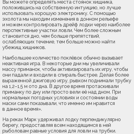
Вы можете определять места стоянок хищника,
положившись на собственную интуицию, но лучше
использовать хорошую электронику. С помощью
эхолота мы находим изменения в донном рельефе
и можем контролировать дрейф лодки через наиболее
перспективные участки ловли. Чем более сложным
становится дно, чем больше препятствий,
ослабляющих течение, тем больше можно найти
убежищ хищников.
Наибольшее количество поклёвок обычно вызывает
неактивная игра. В некоторые дни мы увеличивали
массу приманок, чтобы активизировать их игру, чтобы
они падали и входили в спираль быстрее. Делая более
выраженной джиговую игру, рывком поднимали трубку
на 1,2–1,5 м ото дна. В другое время протаскивали
приманку по дну или просто вели её над дном. При
нормальных погодных условиях и состоянии воды
маски сами показывали, что именно им нравится
в данное время».
На реках Марк удерживал лодку перпендикулярно
берегу, предоставляя всем находящимся в ней
рыболовам равные условия для ловли на трубки.