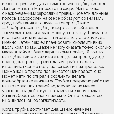
версию трубки и 35-сантиметровую трубку-гибрид.
Лэппен живёт в Миннесоте на озере Миннетонка
с нескончаемыми зарослями травы. «Все эти длинные
полосы водорослей на озере образуют сотни миль
среды обитания для щуки, — говорит Дэнис.
— Я забрасываю трубку поверх зарослей водного
тысячелистника и делаю мощную потяжку. Приманка
идёт влево или вправо — никогда не угадаешь, куда
именно. Затем даю ей планировать, скользить вниз
вдоль края травы. Даже не могу сказать точно, сколько
маски я поймал благодаря такому приёму. Я ловлю
на трубки так же, как и на джиг, делая проводку вдоль
подводных границ травы, давая трубке падать
и подниматься. Но получается хаотичная проводка.
Приманка не просто поднимается или падает, она
может идти по спирали, скользить, делать
волнообразные движения. Трубка прекрасно работает
на зарастающих травой водоёмах, но не менее
успешно она действует на камнях и в коряжниках.
Хищник берёт её очень надёжно. Он не толкает её
и не щиплет, он её заглатывает».
Когда трубка достигает дна, Дэнис начинает