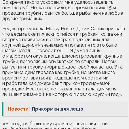
Во время такого ускорения мне удалось зацепить
немало рыб. Но, как правило, во время первых 1,5 м
проводки трубки ловится больше рыбы, чем на любые
другие приманки».
Редактор журнала Musky Hunter Джим Сарик признаёт,
что весьма скептически отнёсся к трубкам, когда они
впервые появились в размерах, подходящих для
крупной щуки. «Изначально я полагал, что это было
шагом назад, — говорит он. — Я думал лишь
о малоротом окуне, когда демонстрировали крупные
трубки, позволяя им опускаться по спирали. Потом
выпустили трубку-гибрид с хвостовой лопастью. Эта
приманка действовала как трубка, но могла много
времени оставаться в подвешенном состоянии
и работала как джеркбейт при контролируемой
проводке. Несколько лет назад она стала для меня
лучшей приманкой, на которую я ловлю круглый год».
Новости:
Прикормки для леща
«Благодаря большему времени зависания этой