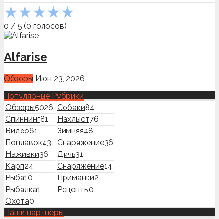
★
★
★
★
★
0
/
5
(
0
голосов)
Alfarise
Обзоры
Июн 23, 2026
Популярные Рубрики
Обзоры
5026
Собаки
84
Спиннинг
81
Нахлыст
76
Видео
61
Зимняя
48
Поплавок
43
Снаряжение
36
Наживки
36
Дичь
31
Карп
24
Снаряжение
14
Рыба
10
Приманки
2
Рыбалка
1
Рецепты
0
Охота
0
Наши партнёры