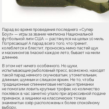
Парад во время проведения последнего «Супер
Боул» — игры за звание чемпиона Национальной
футбольной лиги США — растянулся на целых 10 миль.
Потрясающе! А парад всего того, что гремит,
колеблется и блестит, проносясь мимо пастей щук
и маскинонгов (маски) каждое лето, бывает на мили
длиннее.
В этом нет ничего особенного. Но щуки,
испытывающие рыболовный пресс, возможно, находят
такой парад немного скучноватым, утомительным,
длинным, шумным и слишком ярким. Не то, чтобы
традиционные спиннинговые методы и приманки
не помогали ловить крупные трофеи, но количество
поклёвок в час заметно упало при агрессивной подаче
приманок, а хищники на классических точках
знаменитых озёр расположены к более спокойному
выбору.