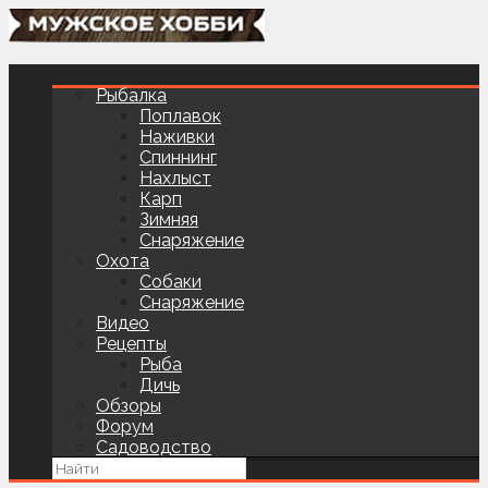
Рыбалка
Поплавок
Наживки
Спиннинг
Нахлыст
Карп
Зимняя
Снаряжение
Охота
Собаки
Снаряжение
Видео
Рецепты
Рыба
Дичь
Обзоры
Форум
Садоводство