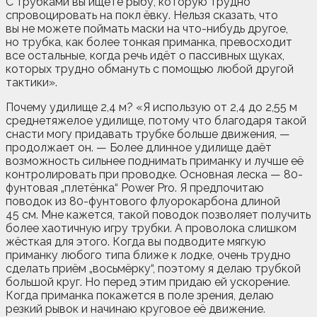
С трубками вы ищете рыбу, которую трудно
спровоцировать на покл ёвку. Нельзя сказать, что
вы не можете поймать маски на что-нибудь другое,
но трубка, как более тонкая приманка, превосходит
все остальные, когда речь идёт о пассивных щуках,
которых трудно обмануть с помощью любой другой
тактики».
Почему удилище 2,4 м? «Я использую от 2,4 до 2,55 м
среднетяжелое удилище, потому что благодаря такой
снасти могу придавать трубке больше движения, —
продолжает он. — Более длинное удилище даёт
возможность сильнее поднимать приманку и лучше её
контролировать при проводке. Основная леска — 80-
фунтовая „плетёнка“ Power Pro. Я предпочитаю
поводок из 80-фунтового флуорокарбона длиной
45 см. Мне кажется, такой поводок позволяет получить
более хаотичную игру трубки. А проволока слишком
жёсткая для этого. Когда вы подводите мягкую
приманку любого типа ближе к лодке, очень трудно
сделать приём „восьмёрку“, поэтому я делаю трубкой
большой круг. Но перед этим придаю ей ускорение.
Когда приманка покажется в поле зрения, делаю
резкий рывок и начинаю круговое её движение.