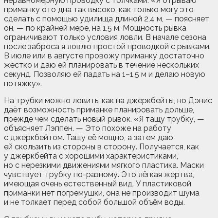
неравномерную проводку с толчками. «Я отрываю
приманку ото дна так высоко, как только могу это
сделать с помощью удилища длиной 2,4 м, — поясняет
он, — по крайней мере, на 1,5 м. Мощность рывка
ограничивают только условия ловли. В начале сезона
после заброса я ловлю простой проводкой с рывками.
В июле или в августе провожу приманку достаточно
жёстко и даю ей планировать в течение нескольких
секунд. Позволяю ей падать на 1–1,5 м и делаю новую
потяжку».
На трубки можно ловить, как на джеркбейты, но Дэнис
даёт возможность приманке планировать дольше,
прежде чем сделать новый рывок. «Я тащу трубку, —
объясняет Лэппен. — Это похоже на работу
с джеркбейтом. Тащу её мощно, а затем даю
ей скользить из стороны в сторону. Получается, как
у джеркбейта с хорошими характеристиками,
но с нерезкими движениями мягкого пластика. Маски
чувствует трубку по-разному. Это лёгкая жертва,
имеющая очень естественный вид. У пластиковой
приманки нет погремушки, она не производит шума
и не толкает перед собой большой объём воды.