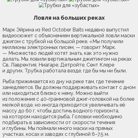
Ловля на больших реках
Марк Эйрина из Red October Baits недавно выпустил
видеосюжет с объяснением вертикальной ловли маски
джигом с трубкой на большой реке. «Мы получили
миллионы электронных писем, — говорит Марк.
— Множество людей хотят знать, как это нужно
делать. Мы ловили вертикальным джиггингом на реках
Св. Лаврентия, Ниагаре, Детройте, Сент Клере
и других. Трубка работала везде, где бы мы ни были.
Рыба прижимается ко дну на реке там, где течение
замедляется. Вы должны поддерживать контакт с дном
или находиться близко к нему. Можно выйти
из положения с 40-граммовой джиг-головкой на более
мелкой воде, но иногда приходится увеличивать её
массу до 60 г, чтобы достичь водного горизонта,
на котором находится рыба. Головки необходимо
подбирать в зависимости от скорости течения
и глубины. Мы поймали много маски на прямых
участках, косах и заводях с глубиной 6–7,5 м.