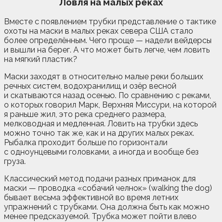
Ловля на малых реках
Вместе с появлением трубки представление о тактике
охоты на маски в малых реках севера США стало
более определённым. Чего проще — надели вейдерсы
и вышли на берег. А что может быть легче, чем ловить
на мягкий пластик?
Маски заходят в относительно малые реки больших
речных систем, водохранилищ и озёр весной
и скатываются назад осенью. По сравнению с реками,
о которых говорил Марк, Верхняя Миссури, на которой
я раньше жил, это река среднего размера,
мелководная и медленная. Ловить на трубки здесь
можно точно так же, как и на других малых реках.
Рыбалка проходит больше по горизонтали
с одноунцевыми головками, а иногда и вообще без
груза.
Классический метод подачи разных приманок для
маски — проводка «собачий челнок» (walking the dog)
бывает весьма эффективной во время летних
упражнений с трубками. Она должна быть как можно
менее предсказуемой. Трубка может пойти влево