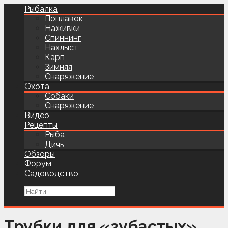
Рыбалка
Поплавок
Наживки
Спиннинг
Нахлыст
Карп
Зимняя
Снаряжение
Охота
Собаки
Снаряжение
Видео
Рецепты
Рыба
Дичь
Обзоры
Форум
Садоводство
Трубки для «зубастых»