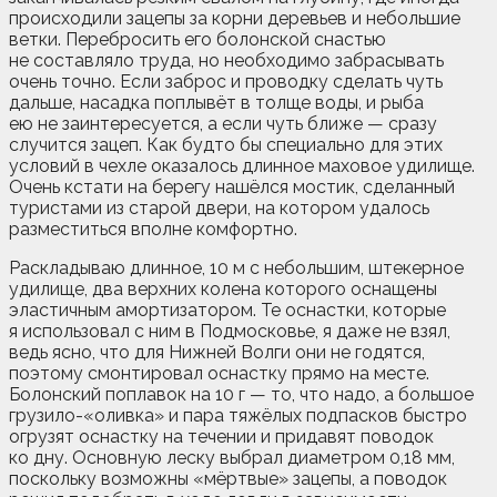
происходили зацепы за корни деревьев и небольшие
ветки. Перебросить его болонской снастью
не составляло труда, но необходимо забрасывать
очень точно. Если заброс и проводку сделать чуть
дальше, насадка поплывёт в толще воды, и рыба
ею не заинтересуется, а если чуть ближе — сразу
случится зацеп. Как будто бы специально для этих
условий в чехле оказалось длинное маховое удилище.
Очень кстати на берегу нашёлся мостик, сделанный
туристами из старой двери, на котором удалось
разместиться вполне комфортно.
Раскладываю длинное, 10 м с небольшим, штекерное
удилище, два верхних колена которого оснащены
эластичным амортизатором. Те оснастки, которые
я использовал с ним в Подмосковье, я даже не взял,
ведь ясно, что для Нижней Волги они не годятся,
поэтому смонтировал оснастку прямо на месте.
Болонский поплавок на 10 г — то, что надо, а большое
грузило-«оливка» и пара тяжёлых подпасков быстро
огрузят оснастку на течении и придавят поводок
ко дну. Основную леску выбрал диаметром 0,18 мм,
поскольку возможны «мёртвые» зацепы, а поводок