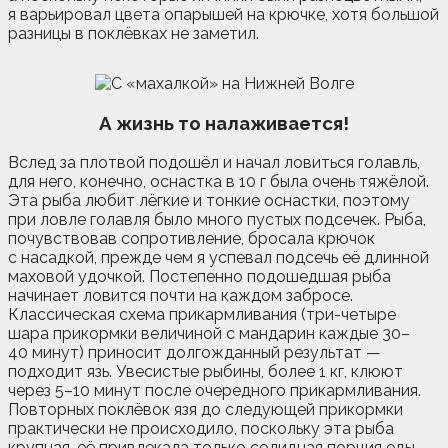
я варьировал цвета опарышей на крючке, хотя большой
разницы в поклёвках не заметил.
А жизнь то налаживается!
Вслед за плотвой подошёл и начал ловиться голавль,
для него, конечно, оснастка в 10 г была очень тяжёлой.
Эта рыба любит лёгкие и тонкие оснастки, поэтому
при ловле голавля было много пустых подсечек. Рыба,
почувствовав сопротивление, бросала крючок
с насадкой, прежде чем я успевал подсечь её длинной
маховой удочкой. Постепенно подошедшая рыба
начинает ловится почти на каждом забросе.
Классическая схема прикармливания (три-четыре
шара прикормки величиной с мандарин каждые 30–
40 минут) приносит долгожданный результат —
подходит язь. Увесистые рыбины, более 1 кг, клюют
через 5–10 минут после очередного прикармливания.
Повторных поклёвок язя до следующей прикормки
практически не происходило, поскольку эта рыба
крупная, её привлекала только солидная порция еды.