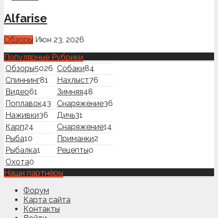
Alfarise
Обзоры
Июн 23, 2026
Популярные Рубрики
Обзоры
5026
Собаки
84
Спиннинг
81
Нахлыст
76
Видео
61
Зимняя
48
Поплавок
43
Снаряжение
36
Наживки
36
Дичь
31
Карп
24
Снаряжение
14
Рыба
10
Приманки
2
Рыбалка
1
Рецепты
0
Охота
0
Наши партнёры
Форум
Карта сайта
Контакты