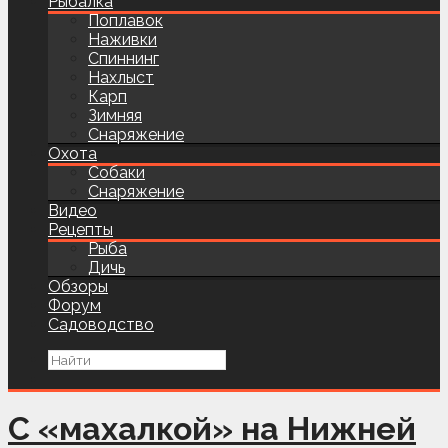
Рыбалка
Поплавок
Наживки
Спиннинг
Нахлыст
Карп
Зимняя
Снаряжение
Охота
Собаки
Снаряжение
Видео
Рецепты
Рыба
Дичь
Обзоры
Форум
Садоводство
С «махалкой» на Нижней