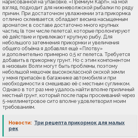
нарисованной на упаковке. «Премиум Карп», на мой
взгляд, подходит для нижневолжской рыбалки по ряду
причин. При достаточном увлажнении эта прикормка
отлично склеивается, обладает весьма насыщенным
ароматом; в составе достаточно много крупных
частиц (в том числе пелетса), которые пролонгируют
её действие и привлекают крупную рыбу. Для
небольшого затемнения прикормки и увеличения
общего объёма я добавлял ещё «Плотву»
и дополнительно примерно 0,5 кг пелетса. Требуется
добавить в прикормку грунт. Но с этим компонентом
в низовьях Волги могут быть проблемы, поэтому
небольшой мешочек высококлассной окской земли
у меня припасён в багажнике автомобиля и при
необходимости я смешиваю её с местным суглинком.
Однако в тот раз мне удалось найти вполне приличный
местный грунт, который после пары просеиваний через
5-миллиметровое сито вполне удовлетворил моим
требованиям.
Новости:
Три рецепта прикормок для малых
рек