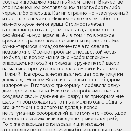
состав и добавляю животный компонент. В качестве
этой важнейшей составляющей я мог выбрать либо
червя, либо опарыша. Как ни странно, но «заслуженный
и прославленный» на Нижней Волге червь работал
намного хуже, чем опарыш. Стоимость червя
в несколько раз выше, чем опарыша, а кроме того,
серьёзный минус червя ещё и в том, что в жаркое
время его крайне сложно хранить и перевозить. Без
сумки-термоса и хладоэлементов это сделать
невозможно. Осенью проблем с перевозкой червя
не было, но всё же мешочек с «сабанеевским»
опарышем, который я привязал к ручке пятой двери
на машине, пропутешествовал со мной в Карелию,
Нижний Новгород, а через два месяца после покупки
доехал до Нижней Волги и оказался вполне бодрым
и здоровым. В готовую прикормку я добавлял одну-
две горсти опарыша. Некоторые проблемы опарыш
создавал своим движением, разрушая прикормочные
шары. Чтобы охладить этот пыл, можно было обдать
его кипятком, но я этого не делал, и вовсе
не из гуманных соображений, а потому что небольшое
количество живых личинок лучше привлекает рыбу.
Того же опарыша использовал и для насадки,
а поскольку некоторые личинки были разноцветными,