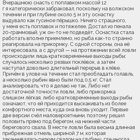
Вчерашнюю снасть с поплавком массой 12
г я категорически забраковал, поскольку на волжском
течении и при глубине около 5 м эту оснастку
выдувало как гусиное пёрышко. Ничего страшного,
у меня есть поплавок и потяжелее. Достал из пенала
20-граммовый, уж он-то не подведёт. Оснастка стала
работать вполне приемлемо, но рыба как-то странно
реагировала на прикормку. С одной стороны, она её
интересовала, а с другой — на протяжении всей ловли
происходили лишь кратковременные выходы рыбы:
случалось несколько резвых поклёвок, а затем
наступал довольно длительный перерыв в клёве.
Причём в улове на течении стал преобладать голавль,
а несколько рыбин явно были под 0,5 кг. Стал
анализировать, что я делаю не так. Либо нет
достаточной точности ловли, либо прикормка
слишком лёгкая, либо кратковременные выходы рыбы
означают, что ей приходится выскакивать из более
комфортного места, куда она вновь уходит. Первые
две версии счёл маловероятными, поэтому решил
половить прямо под берегом, на нижней части
берегового свала. В месте ловли была весьма длинная
прибрежная отмель, шириной 7 м, которая
заканчивалась резким свалом на глубину, где иногда