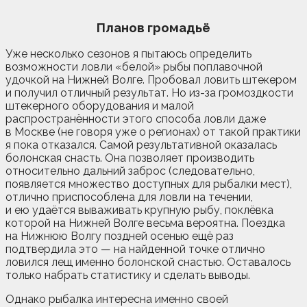
Планов громадьё
Уже несколько сезонов я пытаюсь определить
возможности ловли «белой» рыбы поплавочной
удочкой на Нижней Волге. Пробовал ловить штекером
и получил отличный результат. Но из-за громоздкости
штекерного оборудования и малой
распространённости этого способа ловли даже
в Москве (не говоря уже о регионах) от такой практики
я пока отказался. Самой результативной оказалась
болонская снасть. Она позволяет производить
относительно дальний заброс (следовательно,
появляется множество доступных для рыбалки мест),
отлично приспособлена для ловли на течении,
и ею удаётся вываживать крупную рыбу, поклёвка
которой на Нижней Волге весьма вероятна. Поездка
на Нижнюю Волгу поздней осенью ещё раз
подтвердила это — на найденной точке отлично
ловился лещ именно болонской снастью. Оставалось
только набрать статистику и сделать выводы.
Однако рыбалка интересна именно своей