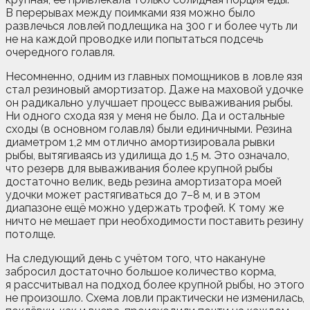
В перерывах между поимками язя можно было
развлечься ловлей подлещика на 300 г и более чуть ли
не на каждой проводке или попытаться подсечь
очередного голавля.
Несомненно, одним из главных помощников в ловле язя
стал резиновый амортизатор. Даже на маховой удочке
он радикально улучшает процесс вываживания рыбы.
Ни одного схода язя у меня не было. Да и остальные
сходы (в основном голавля) были единичными. Резина
диаметром 1,2 мм отлично амортизировала рывки
рыбы, вытягиваясь из удилища до 1,5 м. Это означало,
что резерв для вываживания более крупной рыбы
достаточно велик, ведь резина амортизатора моей
удочки может растягиваться до 7–8 м, и в этом
диапазоне ещё можно удержать трофей. К тому же
ничто не мешает при необходимости поставить резину
потолще.
На следующий день с учётом того, что накануне
забросил достаточно большое количество корма,
я рассчитывал на подход более крупной рыбы, но этого
не произошло. Схема ловли практически не изменилась,