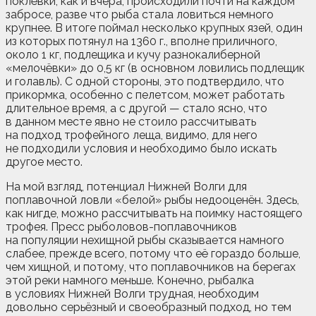
поклёвки, как и вчера, происходили почти на каждом
забросе, разве что рыба стала ловиться немного
крупнее. В итоге поймал несколько крупных язей, один
из которых потянул на 1360 г., вполне приличного,
около 1 кг, подлещика и кучу разнокалиберной
«мелочёвки» до 0,5 кг (в основном ловились подлещик
и голавль). С одной стороны, это подтвердило, что
прикормка, особенно с пелетсом, может работать
длительное время, а с другой — стало ясно, что
в данном месте явно не стоило рассчитывать
на подход трофейного леща, видимо, для него
не подходили условия и необходимо было искать
другое место.
На мой взгляд, потенциал Нижней Волги для
поплавочной ловли «белой» рыбы недооценён. Здесь,
как нигде, можно рассчитывать на поимку настоящего
трофея. Пресс рыболовов-поплавочников
на популяции нехищной рыбы сказывается намного
слабее, прежде всего, потому что её гораздо больше,
чем хищной, и потому, что поплавочников на берегах
этой реки намного меньше. Конечно, рыбалка
в условиях Нижней Волги трудная, необходим
довольно серьёзный и своеобразный подход, но тем