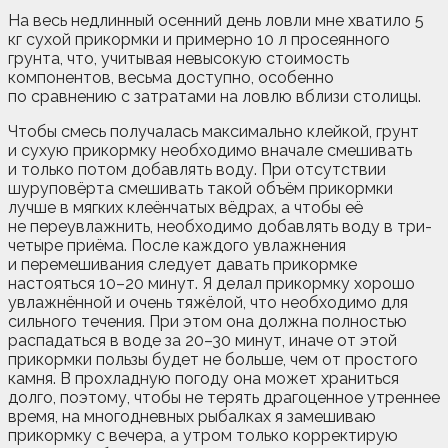
На весь недлинный осенний день ловли мне хватило 5
кг сухой прикормки и примерно 10 л просеянного
грунта, что, учитывая невысокую стоимость
компонентов, весьма доступно, особенно
по сравнению с затратами на ловлю вблизи столицы.
Чтобы смесь получалась максимально клейкой, грунт
и сухую прикормку необходимо вначале смешивать
и только потом добавлять воду. При отсутствии
шуруповёрта смешивать такой объём прикормки
лучше в мягких клеёнчатых вёдрах, а чтобы её
не переувлажнить, необходимо добавлять воду в три-
четыре приёма. После каждого увлажнения
и перемешивания следует давать прикормке
настояться 10–20 минут. Я делал прикормку хорошо
увлажнённой и очень тяжёлой, что необходимо для
сильного течения. При этом она должна полностью
распадаться в воде за 20–30 минут, иначе от этой
прикормки пользы будет не больше, чем от простого
камня. В прохладную погоду она может храниться
долго, поэтому, чтобы не терять драгоценное утреннее
время, на многодневных рыбалках я замешиваю
прикормку с вечера, а утром только корректирую