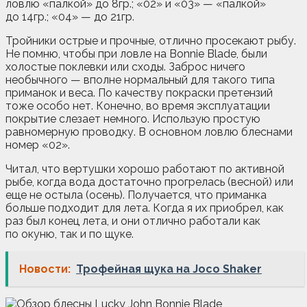
ловлю «палкой» до 8гр.; «02» и «03» — «палкой»
до 14гр.; «04» — до 21гр.
Тройники острые и прочные, отлично просекают рыбу.
Не помню, чтобы при ловле на Bonnie Blade, были
холостые поклевки или сходы. Заброс ничего
необычного — вполне нормальный для такого типа
приманок и веса. По качеству покраски претензий
тоже особо нет. Конечно, во время эксплуатации
покрытие слезает немного. Использую простую
равномерную проводку. В основном ловлю блеснами
номер «02».
Читал, что вертушки хорошо работают по активной
рыбе, когда вода достаточно прогрелась (весной) или
еще не остыла (осень). Получается, что приманка
больше подходит для лета. Когда я их приобрел, как
раз был конец лета, и они отлично работали как
по окуню, так и по щуке.
Новости:
Трофейная щука на Joco Shaker