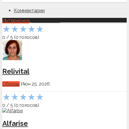
Комментарии
Интересное
Показать всё
★
★
★
★
★
0
/
5
(
0
голосов)
Relivital
Обзоры
Июн 25, 2026
★
★
★
★
★
0
/
5
(
0
голосов)
Alfarise