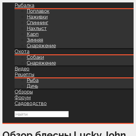
Рыбалка
Поплавок
Наживки
Спиннинг
Нахлыст
Карп
Зимняя
Снаряжение
Охота
Собаки
Снаряжение
Видео
Рецепты
Рыба
Дичь
Обзоры
Форум
Садоводство
Обзор блесны Lucky John