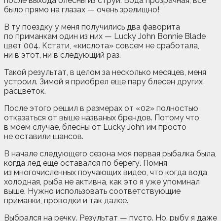
после выхода блесны из струи. Вода прозрачная, все
было прямо на глазах — очень зрелищно!
В ту поездку у меня получились два фаворита
по приманкам один из них — Lucky John Bonnie Blade
цвет 004. Кстати, «кислота» совсем не сработала,
ни в этот, ни в следующий раз.
Такой результат, в целом за несколько месяцев, меня
устроил. Зимой я приобрел еще пару блесен других
расцветок.
После этого решил в размерах от «02» полностью
отказаться от выше названых брендов. Потому что,
в моем случае, блесны от Lucky John им просто
не оставили шансов.
В начале следующего сезона моя первая рыбалка была,
когда лед еще оставался по берегу. Помня
из многочисленных поучающих видео, что когда вода
холодная, рыба не активна, как это я уже упоминал
выше. Нужно использовать соответствующие
приманки, проводки и так далее.
Выбрался на речку. Результат — пусто. Но, рыбу я даже