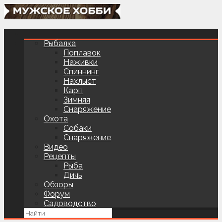
Рыбалка
Поплавок
Наживки
Спиннинг
Нахлыст
Карп
Зимняя
Снаряжение
Охота
Собаки
Снаряжение
Видео
Рецепты
Рыба
Дичь
Обзоры
Форум
Садоводство