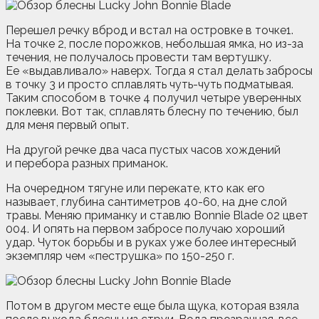
Перешел речку вброд и встал на островке в точке1.
На точке 2, после порожков, небольшая ямка, но из-за
течения, не получалось провести там вертушку.
Ее «выдавливало» наверх. Тогда я стал делать забросы
в точку 3 и просто сплавлять чуть-чуть подматывая.
Таким способом в точке 4 получил четыре уверенных
поклевки. Вот так, сплавлять блесну по течению, был
для меня первый опыт.
На другой речке два часа пустых часов хождений
и перебора разных приманок.
На очередном тягуне или перекате, кто как его
называет, глубина сантиметров 40-60, на дне слой
травы. Меняю приманку и ставлю Bonnie Blade 02 цвет
004. И опять на первом забросе получаю хороший
удар. Чуток борьбы и в руках уже более интересный
экземпляр чем «пеструшка» по 150-250 г.
Потом в другом месте еще была щука, которая взяла