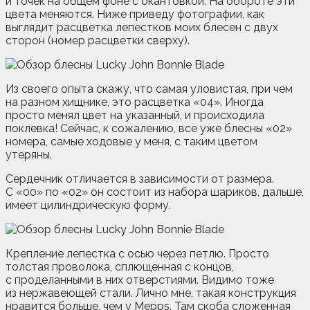
и точек на общем фоне с окантовкой. На обороте эти
цвета меняются. Ниже приведу фотографии, как
выглядит расцветка лепестков моих блесен с двух
сторон (номер расцветки сверху).
Из своего опыта скажу, что самая уловистая, при чем
на разном хищнике, это расцветка «04». Иногда
просто менял цвет на указанный, и происходила
поклевка! Сейчас, к сожалению, все уже блесны «02»
номера, самые ходовые у меня, с таким цветом
утеряны.
Сердечник отличается в зависимости от размера.
С «00» по «02» он состоит из набора шариков, дальше,
имеет цилиндрическую форму.
Крепление лепестка с осью через петлю. Просто
толстая проволока, сплющенная с концов,
с проделанными в них отверстиями. Видимо тоже
из нержавеющей стали. Лично мне, такая конструкция
нравится больше, чем у Mepps. Там скоба сложенная