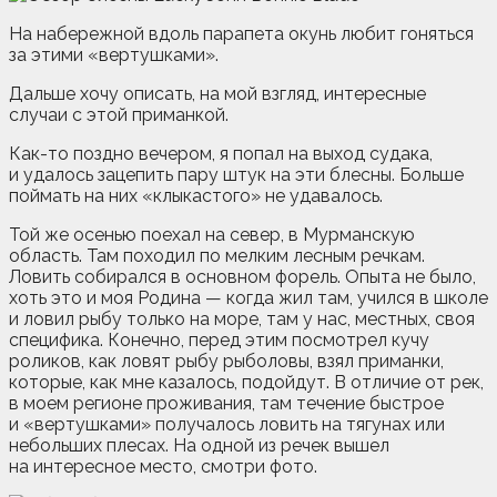
На набережной вдоль парапета окунь любит гоняться
за этими «вертушками».
Дальше хочу описать, на мой взгляд, интересные
случаи с этой приманкой.
Как-то поздно вечером, я попал на выход судака,
и удалось зацепить пару штук на эти блесны. Больше
поймать на них «клыкастого» не удавалось.
Той же осенью поехал на север, в Мурманскую
область. Там походил по мелким лесным речкам.
Ловить собирался в основном форель. Опыта не было,
хоть это и моя Родина — когда жил там, учился в школе
и ловил рыбу только на море, там у нас, местных, своя
специфика. Конечно, перед этим посмотрел кучу
роликов, как ловят рыбу рыболовы, взял приманки,
которые, как мне казалось, подойдут. В отличие от рек,
в моем регионе проживания, там течение быстрое
и «вертушками» получалось ловить на тягунах или
небольших плесах. На одной из речек вышел
на интересное место, смотри фото.