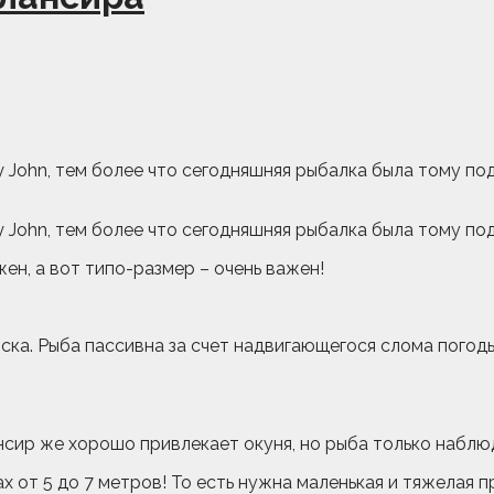
ohn, тем более что сегодняшняя рыбалка была тому подтв
 John, тем более что сегодняшняя рыбалка была тому п
важен, а вот типо-размер – очень важен!
ска. Рыба пассивна за счет надвигающегося слома погоды,
ансир же хорошо привлекает окуня, но рыба только набл
х от 5 до 7 метров! То есть нужна маленькая и тяжелая п