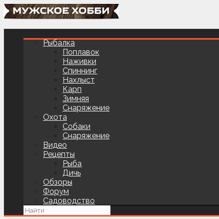
Рыбалка
Поплавок
Наживки
Спиннинг
Нахлыст
Карп
Зимняя
Снаряжение
Охота
Собаки
Снаряжение
Видео
Рецепты
Рыба
Дичь
Обзоры
Форум
Садоводство