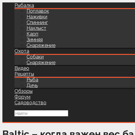
Рыбалка
Поплавок
Наживки
Спиннинг
Нахлыст
Карп
Зимняя
Снаряжение
Охота
Собаки
Снаряжение
Видео
Рецепты
Рыба
Дичь
Обзоры
Форум
Садоводство
Baltic – когда важен вес б