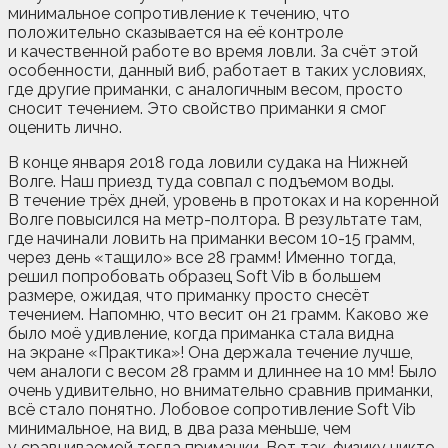
минимальное сопротивление к течению, что
положительно сказывается на её контроле
и качественной работе во время ловли. За счёт этой
особенности, данный виб, работает в таких условиях,
где другие приманки, с аналогичным весом, просто
сносит течением. Это свойство приманки я смог
оценить лично.
В конце января 2018 года ловили судака на Нижней
Волге. Наш приезд туда совпал с подъемом воды.
В течение трёх дней, уровень в протоках и на коренной
Волге повысился на метр-полтора. В результате там,
где начинали ловить на приманки весом 10-15 грамм,
через день «тащило» все 28 грамм! Именно тогда,
решил попробовать образец Soft Vib в большем
размере, ожидая, что приманку просто снесёт
течением. Напомню, что весит он 21 грамм. Каково же
было моё удивление, когда приманка стала видна
на экране «Практика»! Она держала течение лучше,
чем аналоги с весом 28 грамм и длиннее на 10 мм! Было
очень удивительно, но внимательно сравнив приманки,
всё стало понятно. Лобовое сопротивление Soft Vib
минимальное, на вид, в два раза меньше, чем
у сравниваемой тогда приманки. Вот так, физику никто