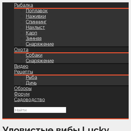
Рыбалка
Поплавок
Наживки
Спиннинг
Нахлыст
Карп
Зимняя
Снаряжение
Охота
Собаки
Снаряжение
Видео
Рецепты
Рыба
Дичь
Обзоры
Форум
Садоводство
Уловистые вибы Lucky