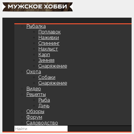
Рыбалка
Поплавок
Наживки
Спиннинг
Нахлыст
Карп
Зимняя
Снаряжение
Охота
Собаки
Снаряжение
Видео
Рецепты
Рыба
Дичь
Обзоры
Форум
Садоводство