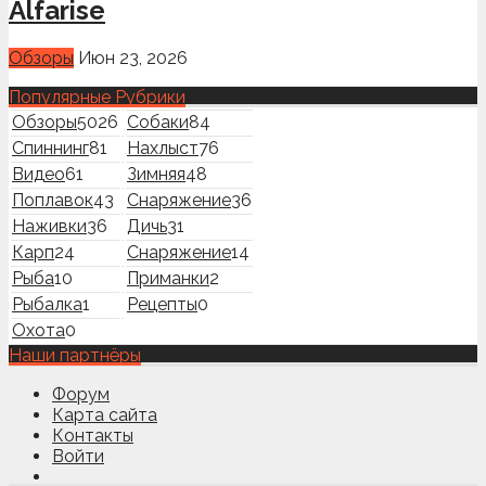
Alfarise
Обзоры
Июн 23, 2026
Популярные Рубрики
Обзоры
5026
Собаки
84
Спиннинг
81
Нахлыст
76
Видео
61
Зимняя
48
Поплавок
43
Снаряжение
36
Наживки
36
Дичь
31
Карп
24
Снаряжение
14
Рыба
10
Приманки
2
Рыбалка
1
Рецепты
0
Охота
0
Наши партнёры
Форум
Карта сайта
Контакты
Войти