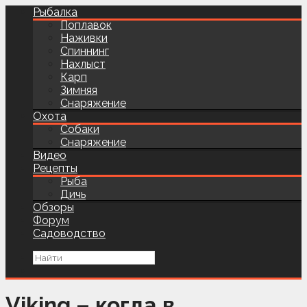
Рыбалка
Поплавок
Наживки
Спиннинг
Нахлыст
Карп
Зимняя
Снаряжение
Охота
Собаки
Снаряжение
Видео
Рецепты
Рыба
Дичь
Обзоры
Форум
Садоводство
Viking – когда в