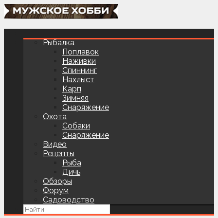
Рыбалка
Поплавок
Наживки
Спиннинг
Нахлыст
Карп
Зимняя
Снаряжение
Охота
Собаки
Снаряжение
Видео
Рецепты
Рыба
Дичь
Обзоры
Форум
Садоводство