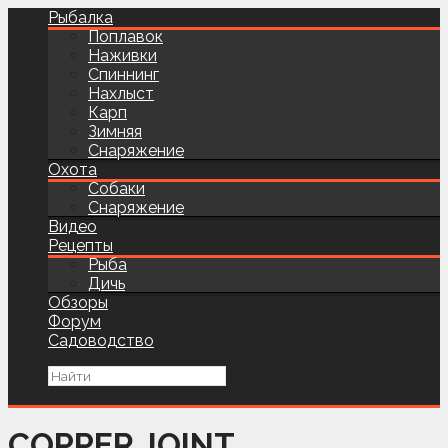
Рыбалка
Поплавок
Наживки
Спиннинг
Нахлыст
Карп
Зимняя
Снаряжение
Охота
Собаки
Снаряжение
Видео
Рецепты
Рыба
Дичь
Обзоры
Форум
Садоводство
COPPER JOINT