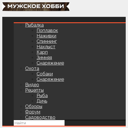
Рыбалка
Поплавок
Наживки
Спиннинг
Нахлыст
Карп
Зимняя
Снаряжение
Охота
Собаки
Снаряжение
Видео
Рецепты
Рыба
Дичь
Обзоры
Форум
Садоводство