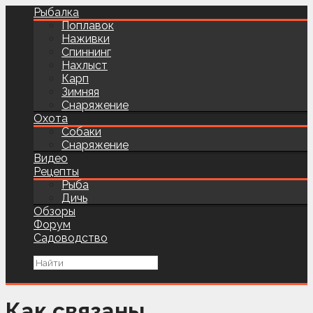
Рыбалка
Поплавок
Наживки
Спиннинг
Нахлыст
Карп
Зимняя
Снаряжение
Охота
Собаки
Снаряжение
Видео
Рецепты
Рыба
Дичь
Обзоры
Форум
Садоводство
Как связаны