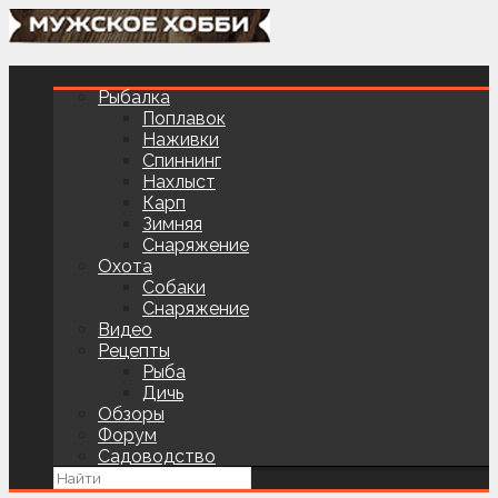
Рыбалка
Поплавок
Наживки
Спиннинг
Нахлыст
Карп
Зимняя
Снаряжение
Охота
Собаки
Снаряжение
Видео
Рецепты
Рыба
Дичь
Обзоры
Форум
Садоводство