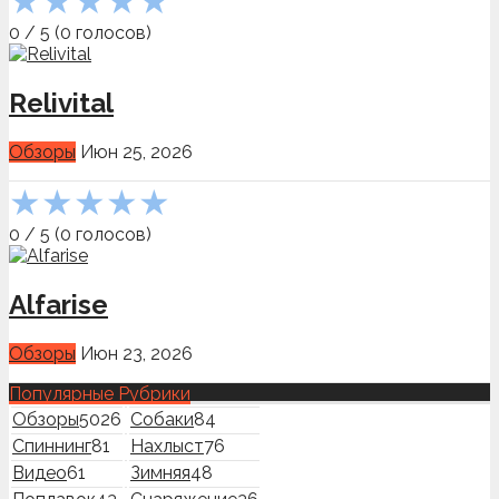
★
★
★
★
★
0
/
5
(
0
голосов)
Relivital
Обзоры
Июн 25, 2026
★
★
★
★
★
0
/
5
(
0
голосов)
Alfarise
Обзоры
Июн 23, 2026
Популярные Рубрики
Обзоры
5026
Собаки
84
Спиннинг
81
Нахлыст
76
Видео
61
Зимняя
48