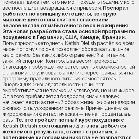
помогает даже тем, кто не мог похудеть годами, у кого
вес после диет возвращался с привесом.
Препарат
работает по принципу кетодиеты, которую
мировые диетологи считают спасением
человечества от избыточного веса и ожирения.
Эта новая разработка стала основой программ по
похудению в Германии, США, Канаде, Франции.
Популярность кетодиеты Ketish Dietish растёт во всём
мире, потому что она позволяет сбрасывать лишние
килограммы без каких либо ограничений в питании,
занятий спортом. Контроль за весом происходит
благодаря пробуждению естественных возможностей
организма регулировать аппетит, перестраиваться на
программу правильного питания самостоятельно.
Энергия для жизнедеятельности начинает
вырабатываться не только из углеводов, но и из жиров.
От этого прибавляется бодрости, силы, человек
начинает вести активный образ жизни, жиры и калории
сжигаются в ускоренном режиме. Причём динамика
жиросжигания фантастическая — не на проценты, а в
разы.
Те, кто пройдёт полный курс похудения с
Ketish Dietish состоящий из 4 этапов, добьётся
желаемого результата, станет стройным, а
потерянные килограммы никогда не возвратятся.