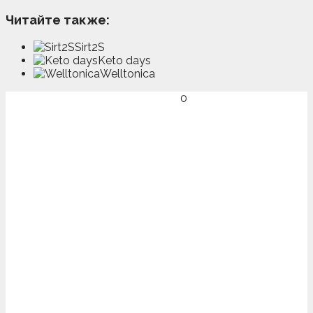
Читайте также:
Sirt2S
Keto days
Welltonica
0