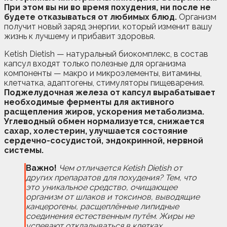
При этом вы ни во время похудения, ни после не
будете отказываться от любимых блюд.
Организм
получит новый заряд энергии, который изменит вашу
жизнь к лучшему и прибавит здоровья.
Ketish Dietish — натуральный биокомплекс, в состав
капсул входят только полезные для организма
компоненты — макро и микроэлементы, витамины,
клетчатка, адаптогены, стимуляторы пищеварения.
Поджелудочная железа от капсул вырабатывает
необходимые ферменты для активного
расщепления жиров, ускорения метаболизма.
Углеводный обмен нормализуется, снижается
сахар, холестерин, улучшается состояние
сердечно-сосудистой, эндокринной, нервной
системы.
Важно!
Чем отличается Ketish Dietish от
других препаратов для похудения
? Тем, что
это уникальное средство, очищающее
организм от шлаков и токсинов, выводящие
канцерогены, расщеплённые липидные
соединения естественным путём. Жиры не
успевают откладываться в клетках,