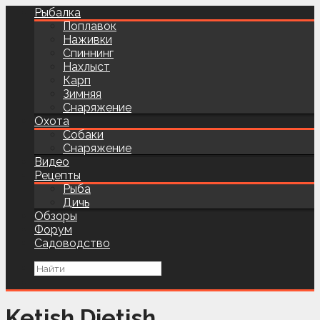
Рыбалка
Поплавок
Наживки
Спиннинг
Нахлыст
Карп
Зимняя
Снаряжение
Охота
Собаки
Снаряжение
Видео
Рецепты
Рыба
Дичь
Обзоры
Форум
Садоводство
Ketish Dietish