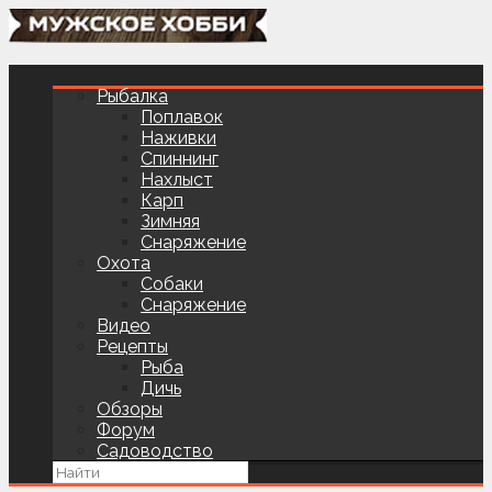
Рыбалка
Поплавок
Наживки
Спиннинг
Нахлыст
Карп
Зимняя
Снаряжение
Охота
Собаки
Снаряжение
Видео
Рецепты
Рыба
Дичь
Обзоры
Форум
Садоводство