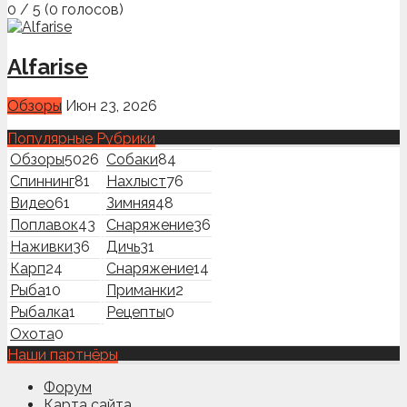
0
/
5
(
0
голосов)
Alfarise
Обзоры
Июн 23, 2026
Популярные Рубрики
Обзоры
5026
Собаки
84
Спиннинг
81
Нахлыст
76
Видео
61
Зимняя
48
Поплавок
43
Снаряжение
36
Наживки
36
Дичь
31
Карп
24
Снаряжение
14
Рыба
10
Приманки
2
Рыбалка
1
Рецепты
0
Охота
0
Наши партнёры
Форум
Карта сайта