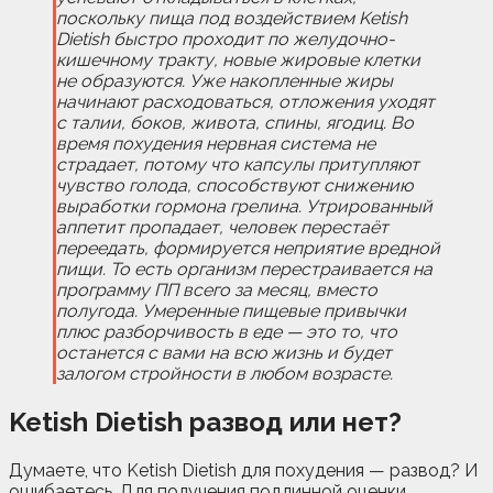
поскольку пища под воздействием Ketish
Dietish быстро проходит по желудочно-
кишечному тракту, новые жировые клетки
не образуются. Уже накопленные жиры
начинают расходоваться, отложения уходят
с талии, боков, живота, спины, ягодиц. Во
время похудения нервная система не
страдает, потому что капсулы притупляют
чувство голода, способствуют снижению
выработки гормона грелина. Утрированный
аппетит пропадает, человек перестаёт
переедать, формируется неприятие вредной
пищи. То есть организм перестраивается на
программу ПП всего за месяц, вместо
полугода. Умеренные пищевые привычки
плюс разборчивость в еде — это то, что
останется с вами на всю жизнь и будет
залогом стройности в любом возрасте.
Ketish Dietish
развод или нет?
Думаете, что Ketish Dietish для похудения — развод? И
ошибаетесь. Для получения подлинной оценки