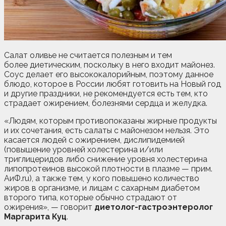
Салат оливье не считается полезным и тем
более диетическим, поскольку в него входит майонез.
Соус делает его высококалорийным, поэтому данное
блюдо, которое в России любят готовить на Новый год
и другие праздники, не рекомендуется есть тем, кто
страдает ожирением,
болезнями сердца и желудка.
«Людям, которым противопоказаны жирные продукты
и их сочетания, есть салаты с майонезом нельзя. Это
касается людей с ожирением, дислипидемией
(повышение уровней холестерина и/или
триглицеридов либо снижение уровня холестерина
липопротеинов высокой плотности в плазме — прим.
АиФ.ru), а также тем, у кого повышено количество
жиров в организме, и лицам с сахарным диабетом
второго типа, которые обычно страдают от
ожирения», — говорит
диетолог-гастроэнтеролог
Маргарита Куц
.