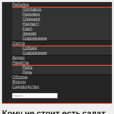
Рыбалка
Поплавок
Наживки
Спиннинг
Нахлыст
Карп
Зимняя
Снаряжение
Охота
Собаки
Снаряжение
Видео
Рецепты
Рыба
Дичь
Обзоры
Форум
Садоводство
Кому не стоит есть салат