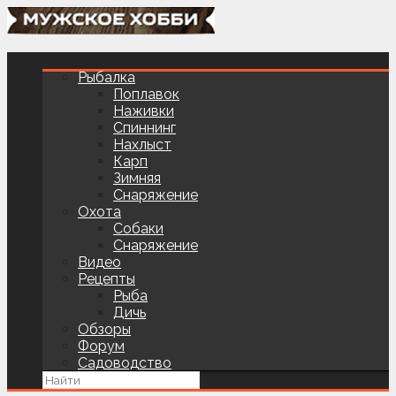
Рыбалка
Поплавок
Наживки
Спиннинг
Нахлыст
Карп
Зимняя
Снаряжение
Охота
Собаки
Снаряжение
Видео
Рецепты
Рыба
Дичь
Обзоры
Форум
Садоводство