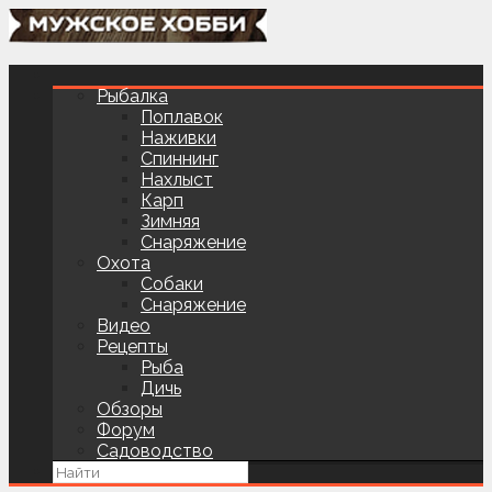
Рыбалка
Поплавок
Наживки
Спиннинг
Нахлыст
Карп
Зимняя
Снаряжение
Охота
Собаки
Снаряжение
Видео
Рецепты
Рыба
Дичь
Обзоры
Форум
Садоводство