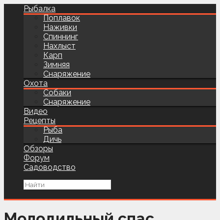
Рыбалка
Поплавок
Наживки
Спиннинг
Нахлыст
Карп
Зимняя
Снаряжение
Охота
Собаки
Снаряжение
Видео
Рецепты
Рыба
Дичь
Обзоры
Форум
Садоводство
Молодильный спас