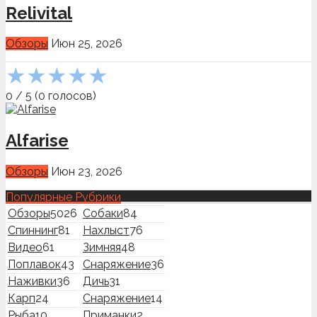
Relivital
Обзоры
Июн 25, 2026
★
★
★
★
★
0
/
5
(
0
голосов)
Alfarise
Обзоры
Июн 23, 2026
Популярные Рубрики
Обзоры
5026
Собаки
84
Спиннинг
81
Нахлыст
76
Видео
61
Зимняя
48
Поплавок
43
Снаряжение
36
Наживки
36
Дичь
31
Карп
24
Снаряжение
14
Рыба
10
Приманки
2