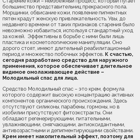
Старение кожи – неизбежный процесс, который пугает
большинство представительниц прекрасного пола.
Морщинки, обвисание кожи, появление пигментных
пятен крадут женскую привлекательность. Увы, до
недавнего времени от таких признаков старения было
невозможно избавиться, используя стандартный уход
за кожей. Эффективны в борьбе с ними были лишь
пластика и косметологические манипуляции. Оно
дорого стоят, имеют длительный реабилитационный
период и множество побочных эффектов.
К счастью,
сегодня разработано средство для наружного
применения, которое обеспечивает длительное
видимое омолаживающее действие –
Молодильный спас для лица.
Средство Молодильный спас – это крем, формула
которого содержит высокую концентрацию активных
компонентов органического происхождения. Здесь
отсутствуют силиконы, парабены, гормоны, но в
изобилии присутствуют фитоэкстракты. Они
обладают регенерирующими, питательными,
увлажняющими, смягчающими, антиоксидантными,
антивозрастными и депигментирующими свойствами.
Крем имеет накопительный эффект, поэтому для