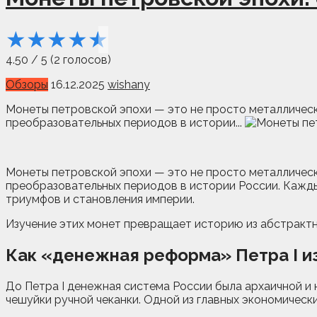
★
★
★
★
★
4.50
/
5
(
2
голосов)
Обзоры
16.12.2025
wishany
Монеты петровской эпохи — это не просто металлическ
преобразовательных периодов в истории...
Монеты петровской эпохи — это не просто металлическ
преобразовательных периодов в истории России. Кажды
триумфов и становления империи.
Изучение этих монет превращает историю из абстрактны
Как «денежная реформа» Петра I и
До Петра I денежная система России была архаичной и
чешуйки ручной чеканки. Одной из главных экономичес