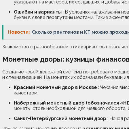
указывают на мастеров, их создавших, и добавляю
Ошибки и варианты
: В условиях налаживания но
буквы в слове перепутаны местами. Такие экземпл
Новости:
Сколько рентгенов и КТ можно проходи
Знакомство с разнообразием этих вариантов позволяет 
Монетные дворы: кузницы финансо
Создание новой денежной системы потребовало мощной 
и специализацией. На монетах их обозначали буквами и
Красный монетный двор в Москве
: Чеканил выс
качеством.
Набережный монетный двор (обозначался «Н
монеты, столь необходимой для мелкого оборота.
Санкт-Петербургский монетный двор
: Начал р
Изучая клейма монетных дворов на
экземплярах начала