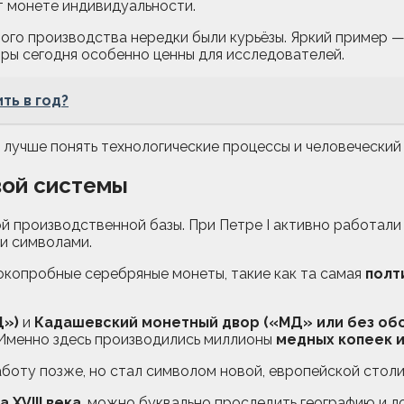
т монете индивидуальности.
вого производства нередки были курьёзы. Яркий пример 
яры сегодня особенно ценны для исследователей.
ть в год?
лучше понять технологические процессы и человеческий 
вой системы
производственной базы. При Петре I активно работали 
ли символами.
окопробные серебряные монеты, такие как та самая
полт
Д»)
и
Кадашевский монетный двор («МД» или без об
 Именно здесь производились миллионы
медных копеек 
аботу позже, но стал символом новой, европейской столи
 XVIII века
, можно буквально проследить географию и 