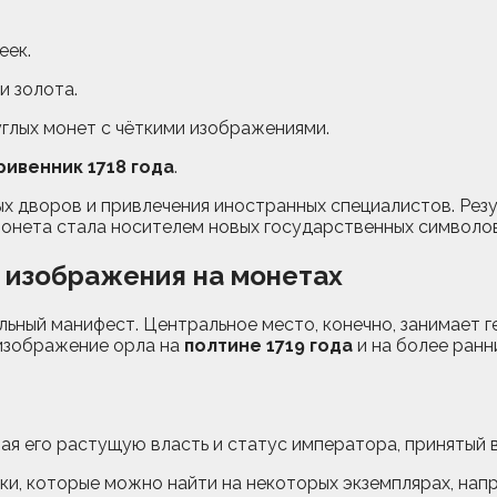
еек.
и золота.
глых монет с чёткими изображениями.
ривенник 1718 года
.
х дворов и привлечения иностранных специалистов. Резу
монета стала носителем новых государственных символов
т изображения на монетах
ьный манифест. Центральное место, конечно, занимает г
 изображение орла на
полтине 1719 года
и на более ранн
жая его растущую власть и статус императора, принятый в 
аки, которые можно найти на некоторых экземплярах, нап