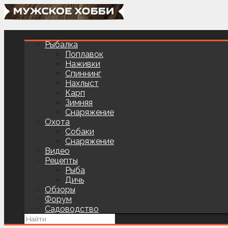
Рыбалка
Поплавок
Наживки
Спиннинг
Нахлыст
Карп
Зимняя
Снаряжение
Охота
Собаки
Снаряжение
Видео
Рецепты
Рыба
Дичь
Обзоры
Форум
Садоводство