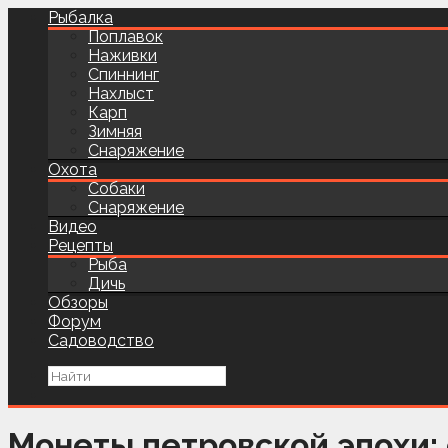
Рыбалка
Поплавок
Наживки
Спиннинг
Нахлыст
Карп
Зимняя
Снаряжение
Охота
Собаки
Снаряжение
Видео
Рецепты
Рыба
Дичь
Обзоры
Форум
Садоводство
Монеты петровской эпохи: 