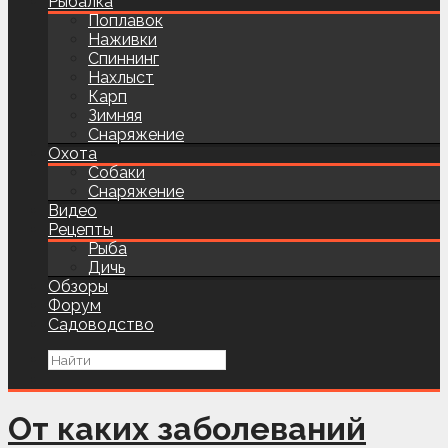
Рыбалка
Поплавок
Наживки
Спиннинг
Нахлыст
Карп
Зимняя
Снаряжение
Охота
Собаки
Снаряжение
Видео
Рецепты
Рыба
Дичь
Обзоры
Форум
Садоводство
От каких заболеваний