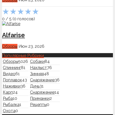
★
★
★
★
★
0
/
5
(
0
голосов)
Alfarise
Обзоры
Июн 23, 2026
Популярные Рубрики
Обзоры
5026
Собаки
84
Спиннинг
81
Нахлыст
76
Видео
61
Зимняя
48
Поплавок
43
Снаряжение
36
Наживки
36
Дичь
31
Карп
24
Снаряжение
14
Рыба
10
Приманки
2
Рыбалка
1
Рецепты
0
Охота
0