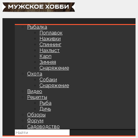
Рыбалка
Поплавок
Наживки
Спиннинг
Нахлыст
Карп
Зимняя
Снаряжение
Охота
Собаки
Снаряжение
Видео
Рецепты
Рыба
Дичь
Обзоры
Форум
Садоводство