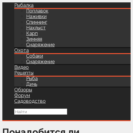
Рыбалка
Поплавок
Наживки
Спиннинг
Нахлыст
Карп
Зимняя
Снаряжение
Охота
Собаки
Снаряжение
Видео
Рецепты
Рыба
Дичь
Обзоры
Форум
Садоводство
Понадобится ли