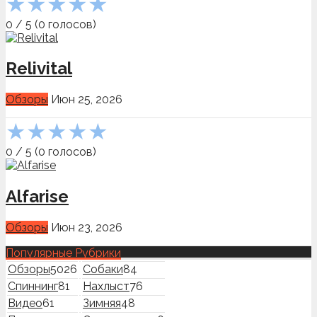
★
★
★
★
★
0
/
5
(
0
голосов)
Relivital
Обзоры
Июн 25, 2026
★
★
★
★
★
0
/
5
(
0
голосов)
Alfarise
Обзоры
Июн 23, 2026
Популярные Рубрики
Обзоры
5026
Собаки
84
Спиннинг
81
Нахлыст
76
Видео
61
Зимняя
48