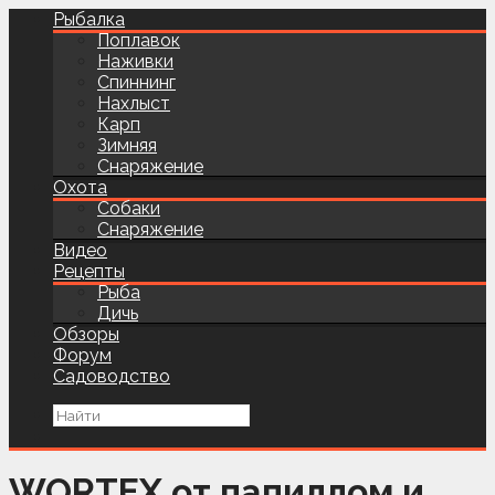
Рыбалка
Поплавок
Наживки
Спиннинг
Нахлыст
Карп
Зимняя
Снаряжение
Охота
Собаки
Снаряжение
Видео
Рецепты
Рыба
Дичь
Обзоры
Форум
Садоводство
WORTEX от папиллом и