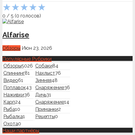
★
★
★
★
★
0
/
5
(
0
голосов)
Alfarise
Обзоры
Июн 23, 2026
Популярные Рубрики
Обзоры
5026
Собаки
84
Спиннинг
81
Нахлыст
76
Видео
61
Зимняя
48
Поплавок
43
Снаряжение
36
Наживки
36
Дичь
31
Карп
24
Снаряжение
14
Рыба
10
Приманки
2
Рыбалка
1
Рецепты
0
Охота
0
Наши партнёры