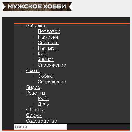
Рыбалка
Поплавок
Наживки
Спиннинг
Нахлыст
Карп
Зимняя
Снаряжение
Охота
Собаки
Снаряжение
Видео
Рецепты
Рыба
Дичь
Обзоры
Форум
Садоводство