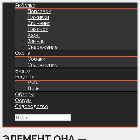
Рыбалка
Поплавок
Наживки
Спиннинг
Нахлыст
Карп
Зимняя
Снаряжение
Охота
Собаки
Снаряжение
Видео
Рецепты
Рыба
Дичь
Обзоры
Форум
Садоводство
ЭЛЕМЕНТ ОНА —