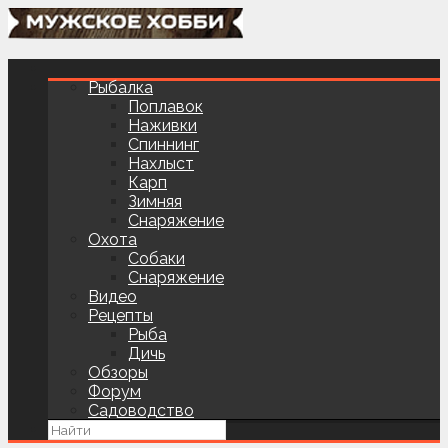
Рыбалка
Поплавок
Наживки
Спиннинг
Нахлыст
Карп
Зимняя
Снаряжение
Охота
Собаки
Снаряжение
Видео
Рецепты
Рыба
Дичь
Обзоры
Форум
Садоводство