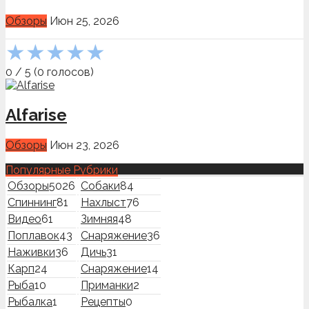
Обзоры
Июн 25, 2026
★
★
★
★
★
0
/
5
(
0
голосов)
Alfarise
Обзоры
Июн 23, 2026
Популярные Рубрики
Обзоры
5026
Собаки
84
Спиннинг
81
Нахлыст
76
Видео
61
Зимняя
48
Поплавок
43
Снаряжение
36
Наживки
36
Дичь
31
Карп
24
Снаряжение
14
Рыба
10
Приманки
2
Рыбалка
1
Рецепты
0