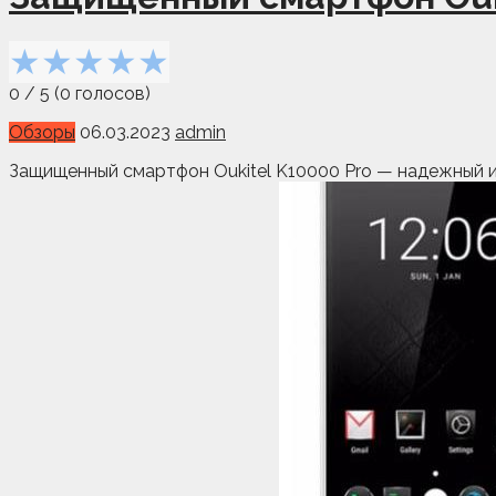
★
★
★
★
★
0
/
5
(
0
голосов)
Обзоры
06.03.2023
admin
Защищенный смартфон Oukitel K10000 Pro — надежный и