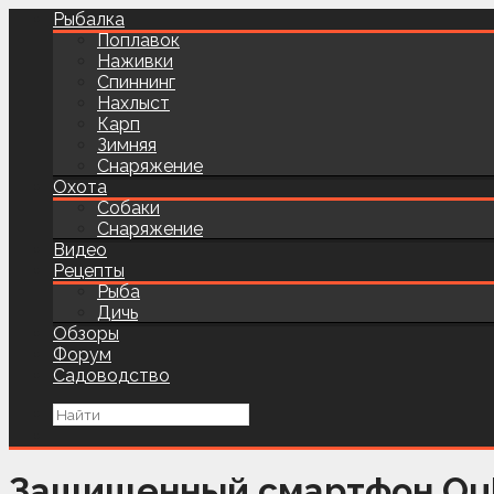
Рыбалка
Поплавок
Наживки
Спиннинг
Нахлыст
Карп
Зимняя
Снаряжение
Охота
Собаки
Снаряжение
Видео
Рецепты
Рыба
Дичь
Обзоры
Форум
Садоводство
Защищенный смартфон Ouki