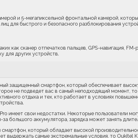
камерой и 5-мегапиксельной фронтальной камерой, котор
лиц для быстрого и безопасного разблокирования устро
х как сканер отпечатков пальцев, GPS-навигация, FM-рад
ку для других устройств.
ощный защищенный смартфон, который обеспечивает высок
торое не подведет вас в самый неподходящий момент, то
ктивного отдыха и тех, кто работает в условиях повыше
стройства.
0 Pro имеет свои недостатки. Некоторые пользователи мо
з-за большого аккумулятора, зарядка может занять длите
ый смартфон, который обладает высокой производительн
 выдержать самые экстремальные условия, то Oukitel K1