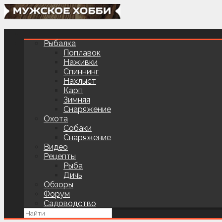
Рыбалка
Поплавок
Наживки
Спиннинг
Нахлыст
Карп
Зимняя
Снаряжение
Охота
Собаки
Снаряжение
Видео
Рецепты
Рыба
Дичь
Обзоры
Форум
Садоводство