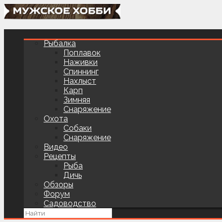
Рыбалка
Поплавок
Наживки
Спиннинг
Нахлыст
Карп
Зимняя
Снаряжение
Охота
Собаки
Снаряжение
Видео
Рецепты
Рыба
Дичь
Обзоры
Форум
Садоводство