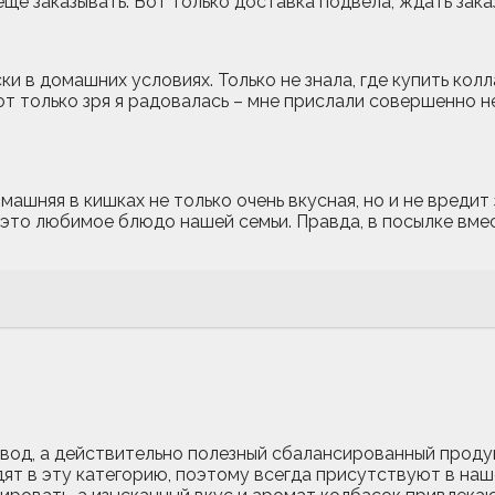
ще заказывать. Вот только доставка подвела, ждать зака
ки в домашних условиях. Только не знала, где купить кол
от только зря я радовалась – мне прислали совершенно не
машняя в кишках не только очень вкусная, но и не вреди
 это любимое блюдо нашей семьи. Правда, в посылке вме
звод, а действительно полезный сбалансированный проду
т в эту категорию, поэтому всегда присутствуют в наше