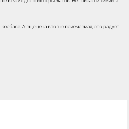
ше всяких дорогих сервелатов. Нет никакой химии, а
й колбасе. А еще цена вполне приемлемая, это радует.