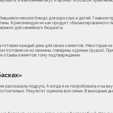
ировать, а изысканный вкус и аромат колбасок привлека
юбившееся мясное блюдо для взрослых и детей. Главное 
гены. Я рекомендую их как продукт сбалансированного пи
ловажно для семейного бюджета.
 готовим каждый день для своих клиентов. Некоторые из 
 (готовим их из свинины, говядины, куриных грудок). Пр
ые отзывы клиентов тому подтверждение.
басках»
не рассказала подруга. А когда я их попробовала и на вк
остоятельно. Результат оценила вся семья. В выходные 