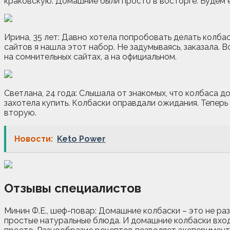
краковскую. Домашние были просто в восторге. Будем е
Ирина, 35 лет: Давно хотела попробовать делать колбас
сайтов я нашла этот набор. Не задумываясь, заказала. В
на сомнительных сайтах, а на официальном.
Светлана, 24 года: Слышала от знакомых, что колбаса до
захотела купить. Колбаски оправдали ожидания. Теперь
вторую.
Новости:
Keto Power
Отзывы специалистов
Минин Ф.Е., шеф-повар: Домашние колбаски – это не ра
простые натуральные блюда. И домашние колбаски входя