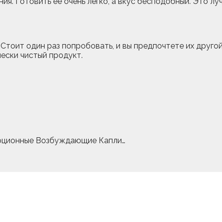
я. Готовить ее очень легко, а вкус бесподобный. Это луч
ь. Стоит один раз попробовать, и вы предпочтете их друго
чески чистый продукт.
ционные Возбуждающие Капли…