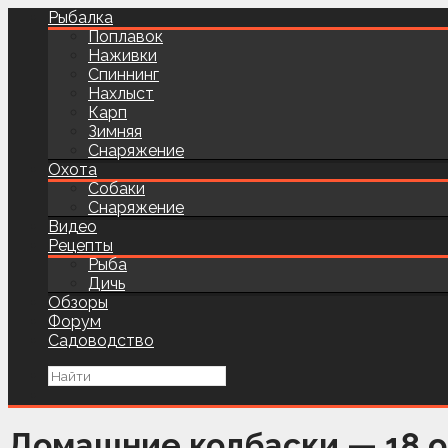
Рыбалка
Поплавок
Наживки
Спиннинг
Нахлыст
Карп
Зимняя
Снаряжение
Охота
Собаки
Снаряжение
Видео
Рецепты
Рыба
Дичь
Обзоры
Форум
Садоводство
Домашние колбаски — 18 от