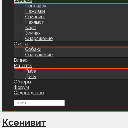
Рыбалка
Поплавок
Наживки
Спиннинг
Нахлыст
Карп
Зимняя
Снаряжение
Охота
Собаки
Снаряжение
Видео
Рецепты
Рыба
Дичь
Обзоры
Форум
Садоводство
Ксенивит