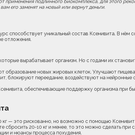
т применения подлинного биокомплекса, для этого реко
 вам его заменят на новый или вернут деньги.
курс способствует уникальный состав Ксенивита. В нём 
ые отложения.
оторые вырабатывает организм. Но с годами их станови
 образование новых жировых клеток. Улучшают пищевар
т, блокируют переедание, воздействуют на нейронные с
сенивита, обеспечивающие поддержку организма при бы
ита
0 кг — это рискованно, но возможно с помощью Ксенивит
те сбросить 20-10 кг и менее, то это можно сделать пр
ции и нюансы процесса похудения.