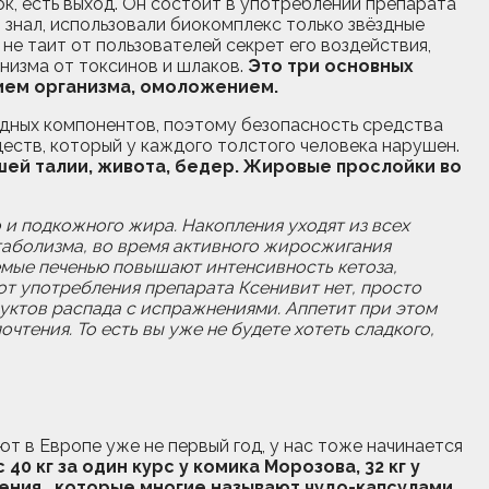
ок, есть выход. Он состоит в употреблении препарата
знал, использовали биокомплекс только звёздные
не таит от пользователей секрет его воздействия,
низма от токсинов и шлаков.
Это три основных
ием организма, омоложением.
одных компонентов, поэтому безопасность средства
еств, который у каждого толстого человека нарушен.
шей талии, живота, бедер. Жировые прослойки во
о и подкожного жира. Накопления уходят из всех
таболизма, во время активного жиросжигания
емые печенью повышают интенсивность кетоза,
 от употребления препарата Ксенивит нет, просто
ктов распада с испражнениями. Аппетит при этом
чтения. То есть вы уже не будете хотеть сладкого,
т в Европе уже не первый год, у нас тоже начинается
 40 кг за один курс у комика Морозова, 32 кг у
ения , которые многие называют чудо-капсулами