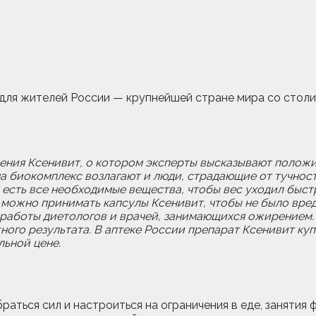
для жителей России — крупнейшей стране мира со столице
удения Ксенивит, о котором эксперты высказывают поло
а биокомплекс возлагают и люди, страдающие от тучност
есть все необходимые вещества, чтобы вес уходил быстро
 можно принимать капсулы Ксенивит, чтобы не было вреда
 работы диетологов и врачей, занимающихся ожирением.
ого результата. В аптеке России препарат Ксенивит куп
ьной цене.
абраться сил и настроиться на ограничения в еде, занят