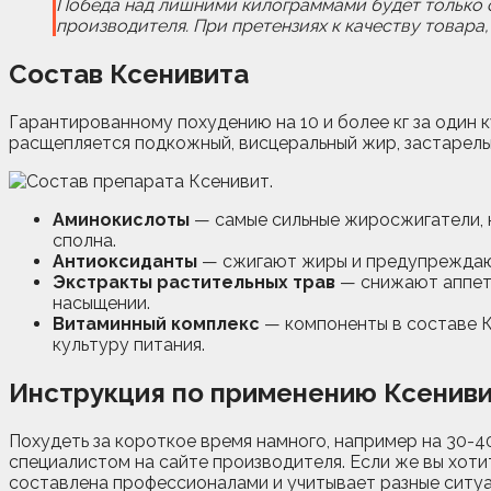
Победа над лишними килограммами будет только о
производителя. При претензиях к качеству товара,
Состав Ксенивита
Гарантированному похудению на 10 и более кг за один 
расщепляется подкожный, висцеральный жир, застарел
Аминокислоты
— самые сильные жиросжигатели, к
сполна.
Антиоксиданты
— сжигают жиры и предупреждают
Экстракты растительных трав
— снижают аппети
насыщении.
Витаминный комплекс
— компоненты в составе К
культуру питания.
Инструкция по применению Ксенив
Похудеть за короткое время намного, например на 30-4
специалистом на сайте производителя. Если же вы хоти
составлена профессионалами и учитывает разные ситуа