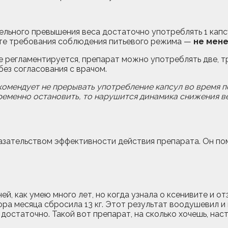
ельного превышения веса достаточно употреблять 1 капс
е требования соблюдения питьевого режима —
не мене
е регламентируется, препарат можно употреблять две, т
ез согласования с врачом.
омендует не прерывать употребление капсул во время 
ременно остановить, то нарушится динамика снижения ве
зательством эффективности действия препарата. Он пом
ей, как умею много лет, но когда узнала о ксенивите и от
ора месяца сбросила 13 кг. Этот результат воодушевил и
о достаточно. Такой вот препарат, на сколько хочешь, на