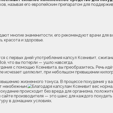
ов, называя его европейским препаратом для поддержив
дают многие знаменитости, его рекомендуют врачи для 
, красота и здоровье.
ся с первых дней употребления капсул Ксенивит, сжиган
сё, что вы потерли — ушло навсегда.
дения с помощью Ксенивита, вы преобразитесь. Речь идё
еле исчезает целлюлит, при небольшом превышении килог
вышению жизненного тонуса. В процессе похудения у вас
ет неизбежным.
охудение происходит без вреда для организма, положите
 сайте производителя — это шанс для каждого похудеть 
гуру в домашних условиях.