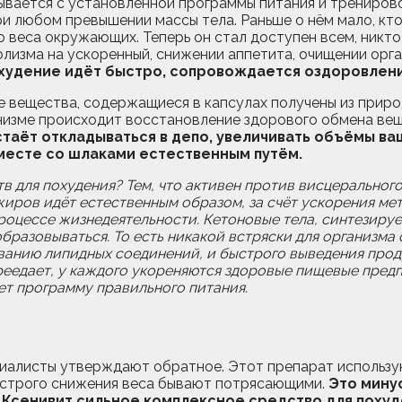
срывается с установленной программы питания и трениров
 любом превышении массы тела. Раньше о нём мало, кто 
веса окружающих. Теперь он стал доступен всем, никто 
лизма на ускоренный, снижении аппетита, очищении орга
охудение идёт быстро, сопровождается оздоровлен
е вещества, содержащиеся в капсулах получены из прир
анизме происходит восстановление здорового обмена вещ
таёт откладываться в депо, увеличивать объёмы ва
месте со шлаками естественным путём.
тв для похудения? Тем, что активен против висцеральног
жиров идёт естественным образом, за счёт ускорения ме
процессе жизнедеятельности. Кетоновые тела, синтезиру
бразовываться. То есть никакой встряски для организма
анию липидных соединений, и быстрого выведения проду
реедает, у каждого укореняются здоровые пищевые предпо
ет программу правильного питания.
циалисты утверждают обратное. Этот препарат использую
быстрого снижения веса бывают потрясающими.
Это минус
о Ксенивит сильное комплексное средство для похуд